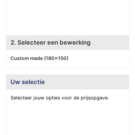
Z
T
Z
Tr
W
2. Selecteer een bewerking
Custom made (180x150)
Uw selectie
Selecteer jouw opties voor de prijsopgave.