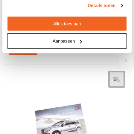
POLYCLEAN brilpoetsdoekje 18x15 cm
Details tonen
in etui, all-inclusive-pakket
€ 1,44
vanaf
Alles toestaan
Bedrukt geleverd in: 12 werkdag(en)
Onbedrukt geleverd in: 12 werkdag(en)
Aanpassen
Bekijken