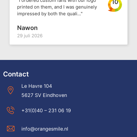
"I ordered custom fans with our logo
10
printed on them, and I was genuinely
impressed by both the quali..."
Nawon
29 juli 2026
Contact
Le Havre 104
5627 SV Eindhoven
+31(0)40 – 231 06 19
info@orangesmile.nl