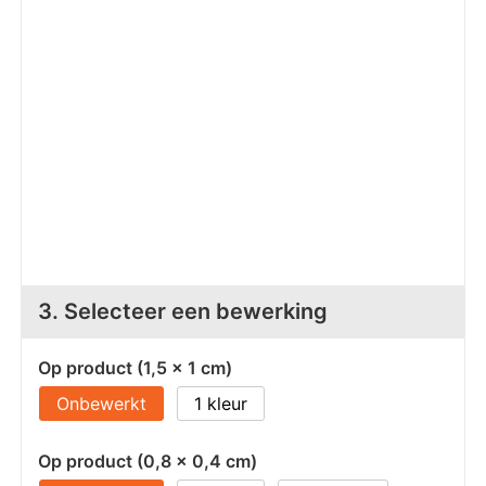
Z
T
Z
Tr
W
3. Selecteer een bewerking
Op product (1,5 x 1 cm)
Onbewerkt
1
Op product (0,8 x 0,4 cm)