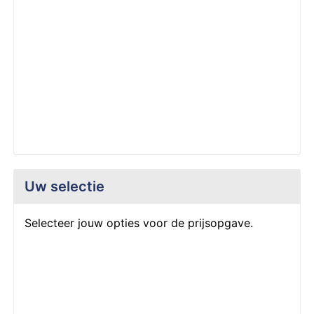
Z
T
Z
Tr
W
Uw selectie
Selecteer jouw opties voor de prijsopgave.