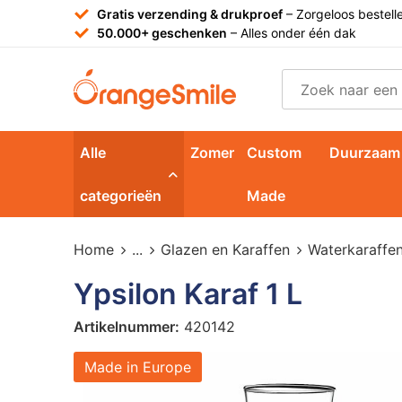
Gratis verzending & drukproef
– Zorgeloos bestell
50.000+ geschenken
– Alles onder één dak
Alle
Zomer
Custom
Duurzaam
categorieën
Made
Home
...
Glazen en Karaffen
Waterkaraffe
Ypsilon Karaf 1 L
Artikelnummer:
420142
Made in Europe