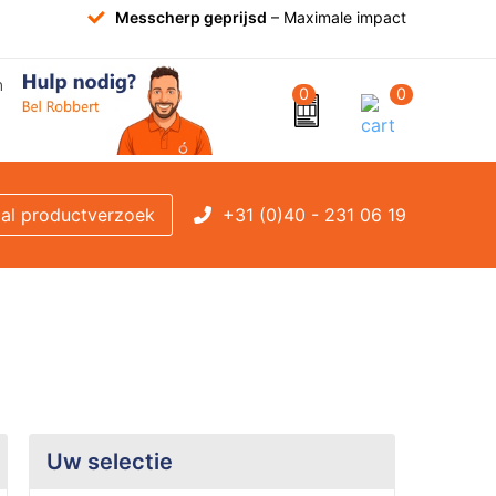
Messcherp geprijsd
– Maximale impact
0
0
+31 (0)40 - 231 06 19
al productverzoek
Uw selectie