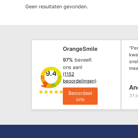
Geen resultaten gevonden.
"Pe
OrangeSmile
kwal
97%
beveelt
snel
ons aan!
mee
9.4
(1152
beoordelingen)
An
Beoordeel
31 j
ons