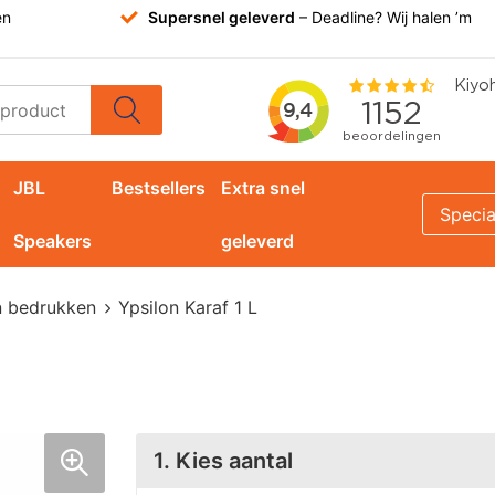
en
Supersnel geleverd
– Deadline? Wij halen ’m
JBL
Bestsellers
Extra snel
Specia
Speakers
geleverd
n bedrukken
Ypsilon Karaf 1 L
1. Kies aantal