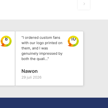
"I ordered custom fans
8
10
with our logo printed on
them, and I was
genuinely impressed by
both the quali..."
Nawon
29 juli 2026