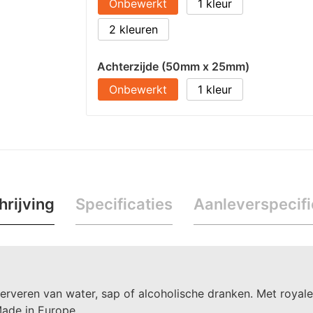
Onbewerkt
1
2
Achterzijde (50mm x 25mm)
Onbewerkt
1
rijving
Specificaties
Aanleverspecifi
t serveren van water, sap of alcoholische dranken. Met roya
Made in Europe.