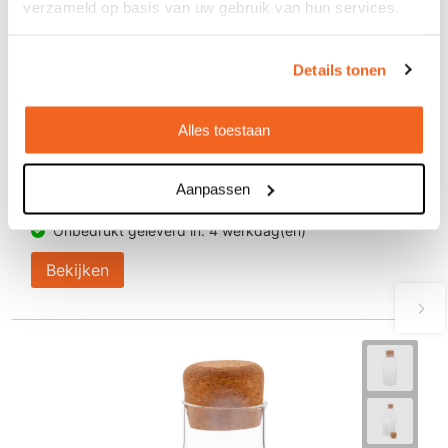
verzameld op basis van uw gebruik van hun services.
Details tonen
Alles toestaan
Fles Lonpel
€ 4,32
vanaf
Aanpassen
Bedrukt geleverd in: 8 werkdag(en)
Onbedrukt geleverd in: 4 werkdag(en)
Bekijken