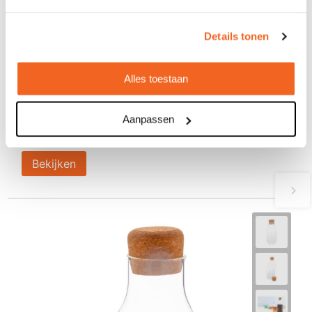
Details tonen
Fles Lonpel
Alles toestaan
€ 4,32
vanaf
Aanpassen
Bedrukt geleverd in: 8 werkdag(en)
Onbedrukt geleverd in: 4 werkdag(en)
Bekijken