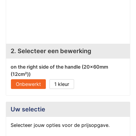
Z
T
Z
Tr
W
2. Selecteer een bewerking
on the right side of the handle (20x60mm
(12cm²))
Onbewerkt
1
Uw selectie
Selecteer jouw opties voor de prijsopgave.