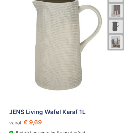
JENS Living Wafel Karaf 1L
€ 9,69
vanaf
Bedrukt geleverd in: 5 werkdag(en)