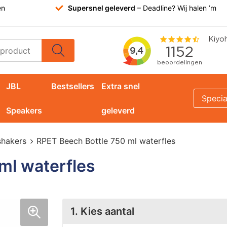
en
Supersnel geleverd
– Deadline? Wij halen ’m
JBL
Bestsellers
Extra snel
Specia
Speakers
geleverd
shakers
RPET Beech Bottle 750 ml waterfles
ml waterfles
1. Kies aantal