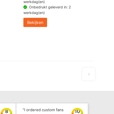
werkdag(en)
Onbedrukt geleverd in: 2
werkdag(en)
Bekijken
"I ordered custom fans
8
10