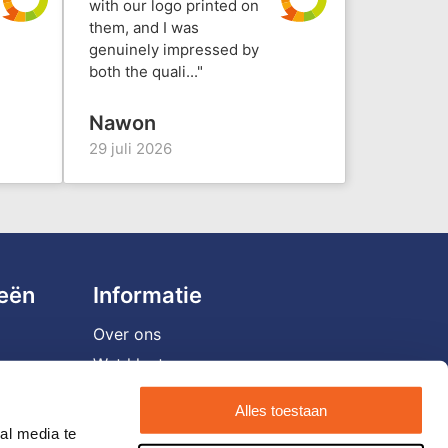
with our logo printed on
them, and I was
genuinely impressed by
both the quali..."
Nawon
29 juli 2026
ieën
Informatie
Over ons
Wat klanten zeggen
Vacatures
Alles toestaan
Veelgestelde vragen
al media te