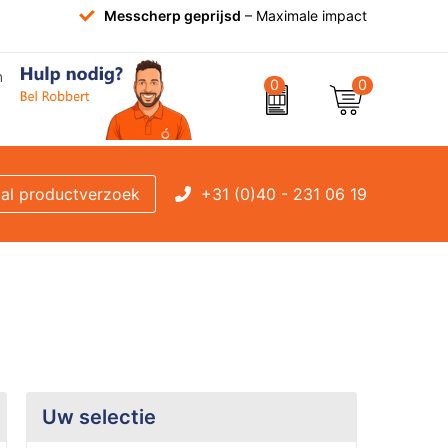
Messcherp geprijsd
– Maximale impact
0
0
+31 (0)40 - 231 06 19
al productverzoek
Uw selectie