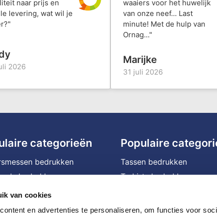
iteit naar prijs en
waaiers voor het huwelijk
le levering, wat wil je
van onze neef... Last
r?"
minute! Met de hulp van
Ornag..."
dy
Marijke
uli 2026
31 juli 2026
ulaire categorieën
Populaire categor
rsmessen bedrukken
Tassen bedrukken
na's bedrukken
T-shirts bedrukken
ffels bedrukken
Waterflessen met logo
ik van cookies
assen bedrukken
Bedrukte powerbanks
ontent en advertenties te personaliseren, om functies voor soci