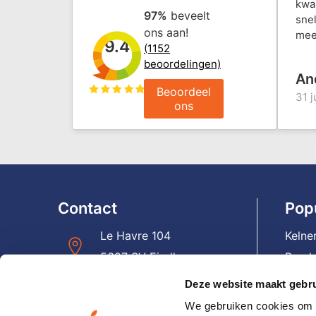
kwal
97%
beveelt
snel
ons aan!
mee
9.4
(1152
beoordelingen)
An
Beoordeel
31 j
ons
Contact
Pop
Le Havre 104
Kelne
5627 SV Eindhoven
Banda
Panto
Deze website maakt gebru
+31(0)40 – 231 06 19
Reist
We gebruiken cookies om c