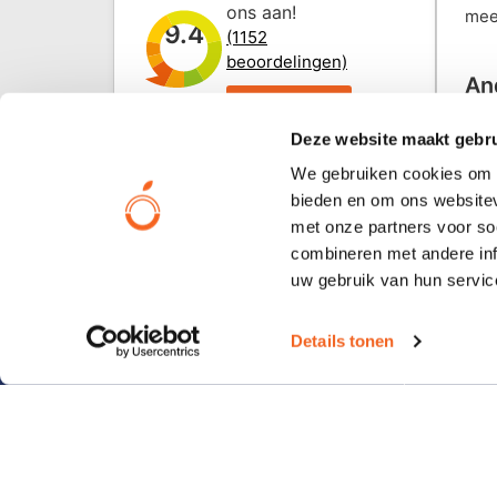
ons aan!
mee
9.4
(1152
beoordelingen)
An
Beoordeel
31 j
ons
Deze website maakt gebru
We gebruiken cookies om c
bieden en om ons websitev
met onze partners voor so
combineren met andere inf
uw gebruik van hun servic
Contact
Pop
Le Havre 104
Kelne
Details tonen
5627 SV Eindhoven
Banda
Panto
+31(0)40 – 231 06 19
Reist
Lapt
info@orangesmile.nl