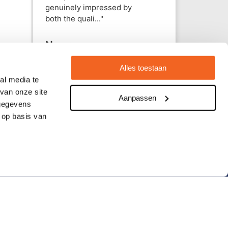
genuinely impressed by
both the quali..."
Nawon
29 juli 2026
Alles toestaan
al media te
van onze site
Aanpassen
 gegevens
 op basis van
ieën
Informatie
Over ons
Wat klanten zeggen
Vacatures
Veelgestelde vragen
Verzending en retourneren