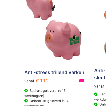
Anti
Anti-stress trillend varken
sleu
€ 1,11
vanaf
vanaf
Bedrukt geleverd in: 15
Bedr
werkdag(en)
werkda
Onbedrukt geleverd in: 4
Onbe
werkdag(en)