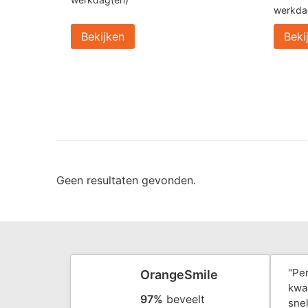
werkda
Bekijken
Beki
Geen resultaten gevonden.
"Pe
OrangeSmile
kwal
97%
beveelt
snel