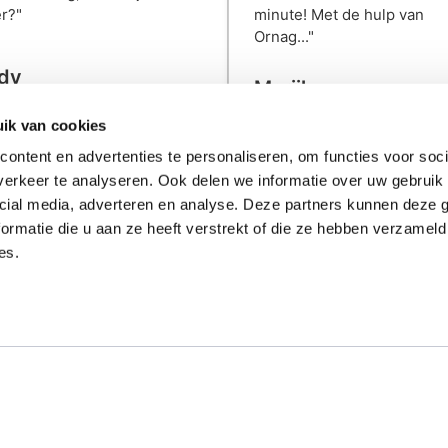
r?"
minute! Met de hulp van
Ornag..."
dy
Marijke
uli 2026
31 juli 2026
ik van cookies
ontent en advertenties te personaliseren, om functies voor soci
erkeer te analyseren. Ook delen we informatie over uw gebruik 
cial media, adverteren en analyse. Deze partners kunnen deze
ormatie die u aan ze heeft verstrekt of die ze hebben verzameld
es.
ulaire categorieën
Populaire categor
rsmessen bedrukken
Tassen bedrukken
na's bedrukken
T-shirts bedrukken
ffels bedrukken
Waterflessen met logo
assen bedrukken
Bedrukte powerbanks
ophoezen bedrukken
Speakers bedrukken