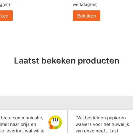
g(en)
werkdag(en)
jken
Bekijken
Laatst bekeken producten
rfecte communicatie,
"Wij bestelden papieren
10
iteit naar prijs en
waaiers voor het huwelijk
le levering, wat wil je
van onze neef... Last