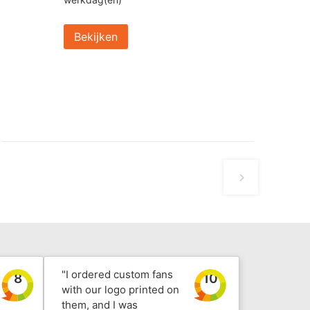
Bekijken
"I ordered custom fans
8
10
with our logo printed on
them, and I was