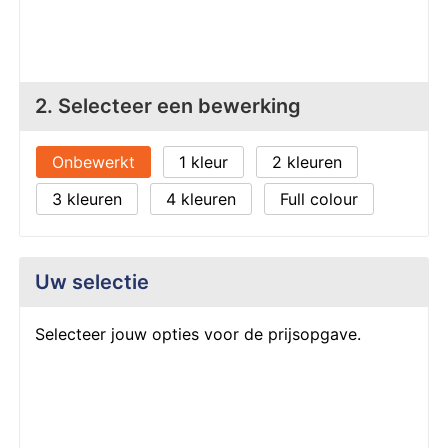
Z
T
Z
Tr
W
2. Selecteer een bewerking
Onbewerkt
1
2
3
4
Full colour
Uw selectie
Selecteer jouw opties voor de prijsopgave.