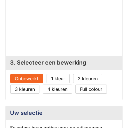
Z
T
Z
Tr
W
3. Selecteer een bewerking
Onbewerkt
1
2
3
4
Full colour
Uw selectie
Selecteer jouw opties voor de prijsopgave.