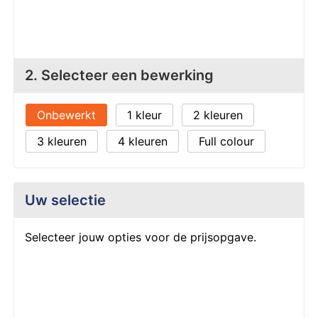
Z
T
Z
Tr
W
2. Selecteer een bewerking
Onbewerkt
1
2
3
4
Full colour
Uw selectie
Selecteer jouw opties voor de prijsopgave.