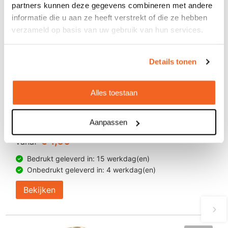
partners kunnen deze gegevens combineren met andere
informatie die u aan ze heeft verstrekt of die ze hebben
verzameld op basis van uw gebruik van hun services.
Details tonen
Alles toestaan
Anti-stress octopus sleutelhanger
Aanpassen
€ 1,60
vanaf
Bedrukt geleverd in: 15 werkdag(en)
Onbedrukt geleverd in: 4 werkdag(en)
Bekijken