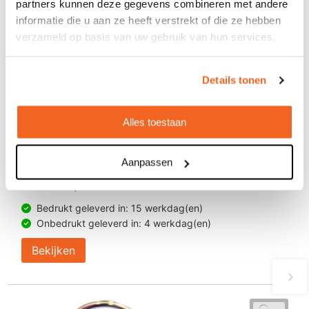
partners kunnen deze gegevens combineren met andere
informatie die u aan ze heeft verstrekt of die ze hebben
verzameld op basis van uw gebruik van hun services.
Details tonen
Alles toestaan
Anti-stress octopus sleutelhanger
Aanpassen
€ 1,60
vanaf
Bedrukt geleverd in: 15 werkdag(en)
Onbedrukt geleverd in: 4 werkdag(en)
Bekijken