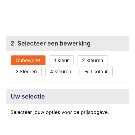
Z
T
Z
Tr
W
2. Selecteer een bewerking
Onbewerkt
1
2
3
4
Full colour
Uw selectie
Selecteer jouw opties voor de prijsopgave.