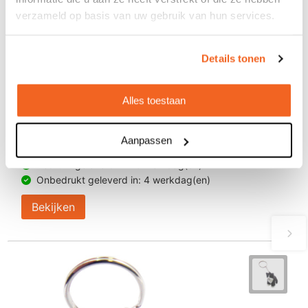
verzameld op basis van uw gebruik van hun services.
Details tonen
Alles toestaan
Anti-stress octopus sleutelhanger
€ 1,60
Aanpassen
vanaf
Bedrukt geleverd in: 15 werkdag(en)
Onbedrukt geleverd in: 4 werkdag(en)
Bekijken