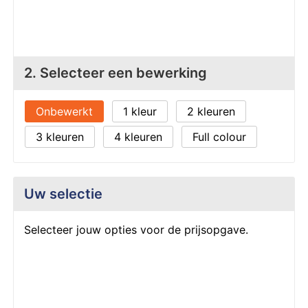
Z
T
Z
Tr
W
2. Selecteer een bewerking
Onbewerkt
1
2
3
4
Full colour
Uw selectie
Selecteer jouw opties voor de prijsopgave.