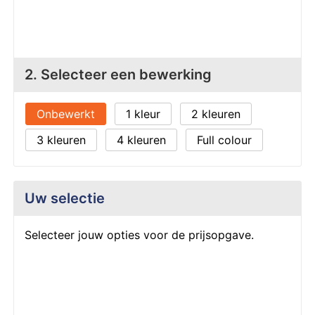
Z
T
Z
Tr
W
2. Selecteer een bewerking
Onbewerkt
1
2
3
4
Full colour
Uw selectie
Selecteer jouw opties voor de prijsopgave.