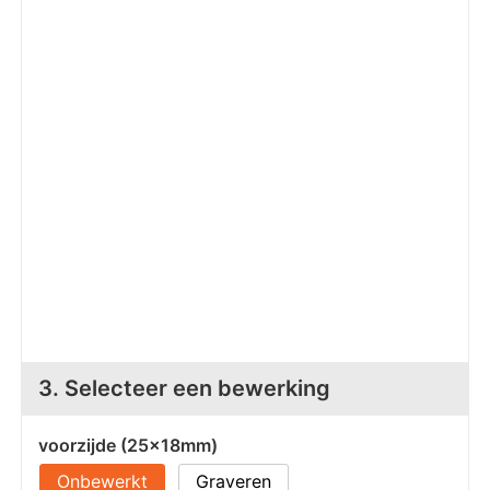
Z
T
Z
Tr
W
3. Selecteer een bewerking
voorzijde (25x18mm)
Onbewerkt
Graveren