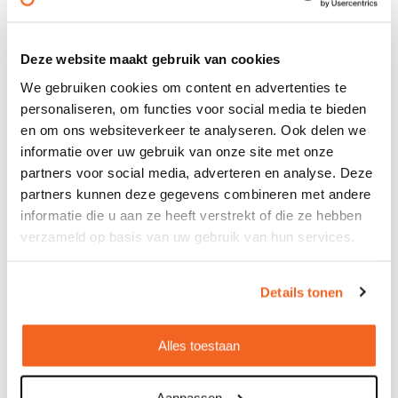
Anti-stress american football
€ 1,18
Deze website maakt gebruik van cookies
vanaf
We gebruiken cookies om content en advertenties te
Bedrukt geleverd in: 15 werkdag(en)
personaliseren, om functies voor social media te bieden
Onbedrukt geleverd in: 4 werkdag(en)
en om ons websiteverkeer te analyseren. Ook delen we
Bekijken
informatie over uw gebruik van onze site met onze
partners voor social media, adverteren en analyse. Deze
partners kunnen deze gegevens combineren met andere
informatie die u aan ze heeft verstrekt of die ze hebben
verzameld op basis van uw gebruik van hun services.
Details tonen
Alles toestaan
Aanpassen