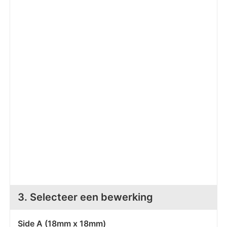
Z
T
Z
Tr
W
3. Selecteer een bewerking
Side A (18mm x 18mm)