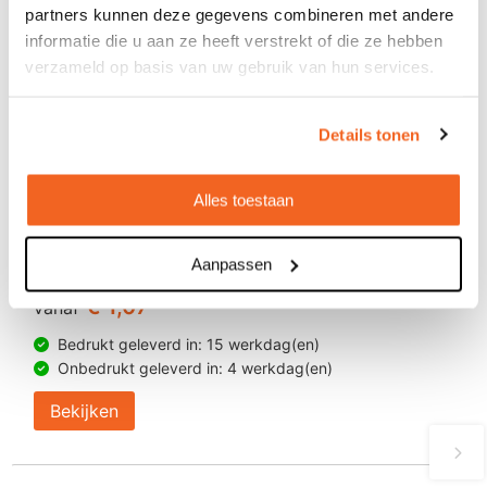
partners kunnen deze gegevens combineren met andere
informatie die u aan ze heeft verstrekt of die ze hebben
verzameld op basis van uw gebruik van hun services.
Details tonen
Alles toestaan
Aanpassen
Anti-stress honkbal sleutelhanger
€ 1,07
vanaf
Bedrukt geleverd in: 15 werkdag(en)
Onbedrukt geleverd in: 4 werkdag(en)
Bekijken