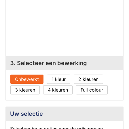
Z
T
Z
Tr
W
3. Selecteer een bewerking
Onbewerkt
1
2
3
4
Full colour
Uw selectie
Selecteer jouw opties voor de prijsopgave.