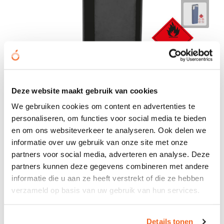
Deze website maakt gebruik van cookies
We gebruiken cookies om content en advertenties te
personaliseren, om functies voor social media te bieden
Elektronische navulbare aansteker
en om ons websiteverkeer te analyseren. Ook delen we
informatie over uw gebruik van onze site met onze
€ 0,35
vanaf
partners voor social media, adverteren en analyse. Deze
partners kunnen deze gegevens combineren met andere
Bedrukt geleverd in: 7 werkdag(en)
Onbedrukt geleverd in: 3 werkdag(en)
informatie die u aan ze heeft verstrekt of die ze hebben
verzameld op basis van uw gebruik van hun services.
Bekijken
Details tonen