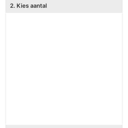
Z
T
2. Kies aantal
Z
Tr
W