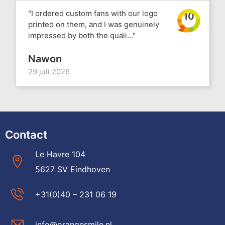
"I ordered custom fans with our logo
10
printed on them, and I was genuinely
impressed by both the quali..."
Nawon
29 juli 2026
Contact
Le Havre 104
5627 SV Eindhoven
+31(0)40 – 231 06 19
info@orangesmile.nl