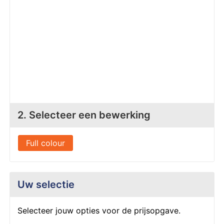
Z
T
Z
Tr
W
2. Selecteer een bewerking
Full colour
Uw selectie
Selecteer jouw opties voor de prijsopgave.