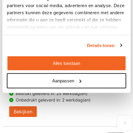
partners voor social media, adverteren en analyse. Deze
partners kunnen deze gegevens combineren met andere
informatie die u aan ze heeft verstrekt of die ze hebben
verzameld op basis van uw gebruik van hun services.
Details tonen
Lucifermapje met 20 kleine lucifers UV
Alles toestaan
lak met full colour opdruk
Aanpassen
€ 0,26
vanaf
Bedrukt geleverd in: 25 werkdag(en)
Onbedrukt geleverd in: 2 werkdag(en)
Bekijken