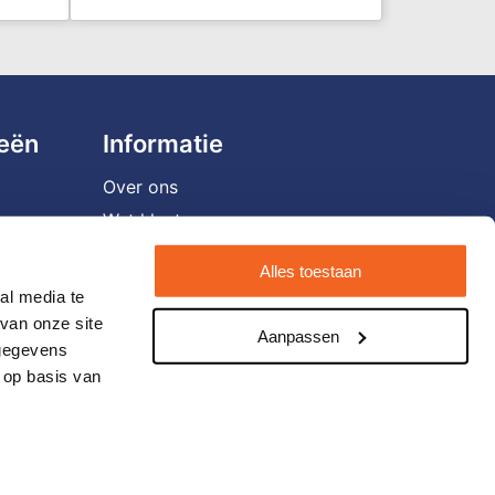
ieën
Informatie
Over ons
Wat klanten zeggen
Vacatures
Alles toestaan
Veelgestelde vragen
al media te
Verzending en retourneren
van onze site
Aanpassen
 gegevens
Contact opnemen
 op basis van
Nieuwsbrief
Eigen brandstore?
Blog
Cookieverklaring