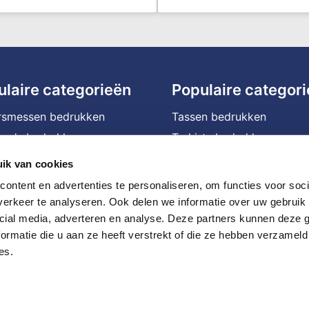
ulaire categorieën
Populaire categor
rsmessen bedrukken
Tassen bedrukken
na's bedrukken
T-shirts bedrukken
ffels bedrukken
Waterflessen met logo
ik van cookies
assen bedrukken
Bedrukte powerbanks
ontent en advertenties te personaliseren, om functies voor soci
ophoezen bedrukken
Speakers bedrukken
erkeer te analyseren. Ook delen we informatie over uw gebruik 
cial media, adverteren en analyse. Deze partners kunnen deze
le mokken bedrukken
Bedrukte caps
ormatie die u aan ze heeft verstrekt of die ze hebben verzameld
en bedrukken
Balpennen bedrukken
es.
nmachines bedrukken
JBL speaker bedrukken