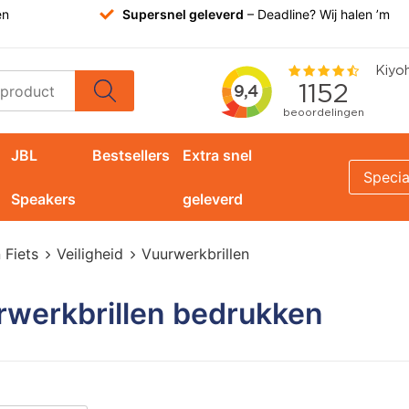
en
Supersnel geleverd
– Deadline? Wij halen ’m
JBL
Bestsellers
Extra snel
Specia
Speakers
geleverd
 Fiets
Veiligheid
Vuurwerkbrillen
rwerkbrillen bedrukken