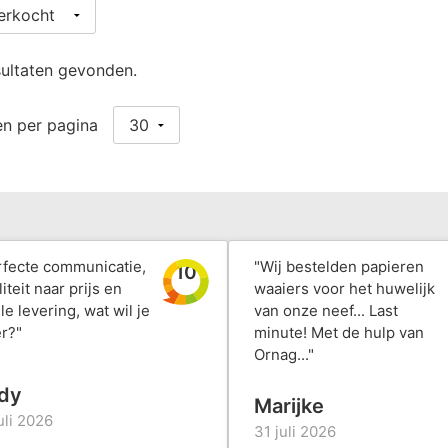
ultaten gevonden.
n per pagina
rfecte communicatie,
"Wij bestelden papieren
10
iteit naar prijs en
waaiers voor het huwelijk
le levering, wat wil je
van onze neef... Last
r?"
minute! Met de hulp van
Ornag..."
dy
Marijke
uli 2026
31 juli 2026