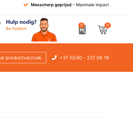
Messcherp geprijsd
– Maximale impact
0
0
+31 (0)40 - 231 06 19
al productverzoek