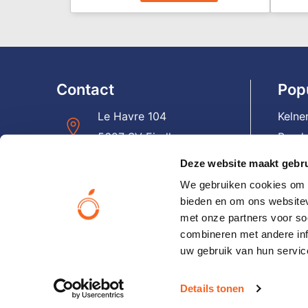
Contact
Pop
Le Havre 104
Kelne
5627 SV Eindhoven
Banda
Panto
Deze website maakt gebru
+31(0)40 – 231 06 19
Reist
We gebruiken cookies om c
Lapt
bieden en om ons websitev
info@orangesmile.nl
met onze partners voor so
Email
combineren met andere inf
Hoed
uw gebruik van hun servic
Neem direct contact op
Reke
Details tonen