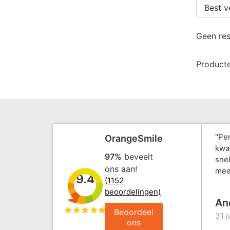
Geen res
Producte
"Pe
OrangeSmile
kwal
97%
beveelt
snel
ons aan!
mee
9.4
(1152
beoordelingen)
An
Beoordeel
31 j
ons