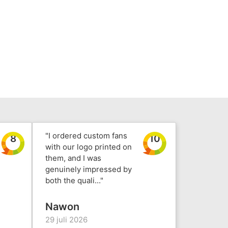
"I ordered custom fans
8
10
with our logo printed on
them, and I was
genuinely impressed by
both the quali..."
Nawon
29 juli 2026