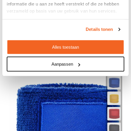
informatie die u aan ze heeft verstrekt of die ze hebben
verzameld op basis van uw gebruik van hun services.
Polsband met label
€ 0,68
Details tonen
Bedrukt geleverd in: 5 werkdag(en)
Onbedrukt geleverd in: 1 werkdag(en)
Alles toestaan
Bekijken
Aanpassen