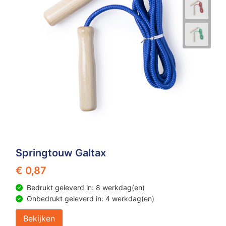
Z
T
Z
Tr
W
Springtouw Galtax
€ 0,87
Bedrukt geleverd in: 8 werkdag(en)
Onbedrukt geleverd in: 4 werkdag(en)
Bekijken