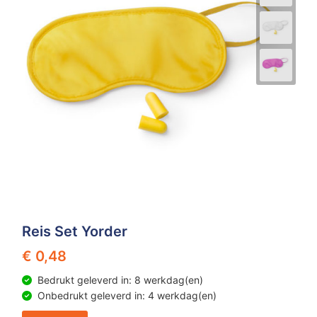
Z
T
Z
Tr
W
Reis Set Yorder
€ 0,48
Bedrukt geleverd in: 8 werkdag(en)
Onbedrukt geleverd in: 4 werkdag(en)