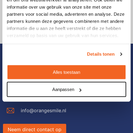
Z
T
informatie over uw gebruik van onze site met onze
Nawon
partners voor social media, adverteren en analyse. Deze
Z
Tr
29 juli 2026
partners kunnen deze gegevens combineren met andere
informatie die u aan ze heeft verstrekt of die ze hebben
W
verzameld op basis van uw gebruik van hun services.
Details tonen
Contact
Le Havre 104
Alles toestaan
5627 SV Eindhoven
Aanpassen
+31(0)40 – 231 06 19
info@orangesmile.nl
Neem direct contact op