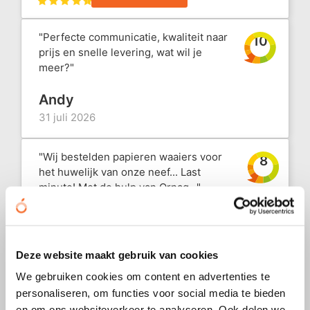
VR
P
P
P
P
V
Z
S
"Perfecte communicatie, kwaliteit naar
10
W
Pe
P
Pl
R
Z
Z
S
prijs en snelle levering, wat wil je
meer?"
Ri
P
S
R
Z
S
Andy
R
R
S
S
Ve
31 juli 2026
S
V
T
S
V
"Wij bestelden papieren waaiers voor
8
het huwelijk van onze neef... Last
S
V
T
S
W
minute! Met de hulp van Ornag..."
Tu
V
W
S
W
Marijke
31 juli 2026
W
Z
T
Z
Deze website maakt gebruik van cookies
"I ordered custom fans with our logo
We gebruiken cookies om content en advertenties te
W
Z
T
10
printed on them, and I was genuinely
personaliseren, om functies voor social media te bieden
impressed by both the quali..."
en om ons websiteverkeer te analyseren. Ook delen we