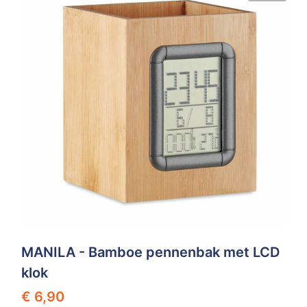
Z
T
Z
Tr
W
MANILA - Bamboe pennenbak met LCD
klok
€ 6,90