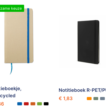
rzame keuze
tieboekje,
Notitieboek R-PET/
cycled
€ 1,83
86