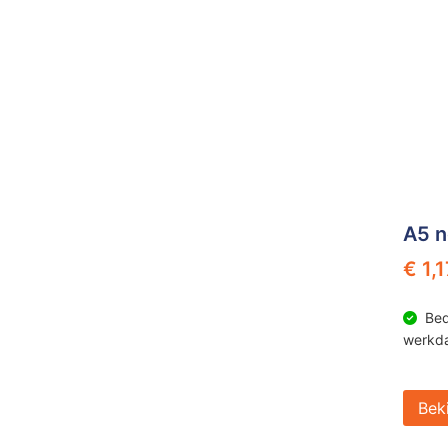
A5 n
€ 1,1
Bed
werkd
Bek