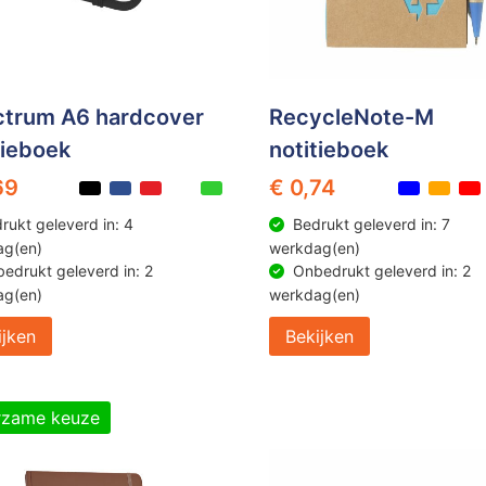
trum A6 hardcover
RecycleNote-M
tieboek
notitieboek
69
€ 0,74
rukt geleverd in: 4
Bedrukt geleverd in: 7
ag(en)
werkdag(en)
edrukt geleverd in: 2
Onbedrukt geleverd in: 2
ag(en)
werkdag(en)
ijken
Bekijken
rzame keuze