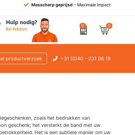
Messcherp geprijsd
– Maximale impact
0
0
+31 (0)40 - 231 06 19
al productverzoek
tiegeschenken, zoals het bedrukken van
woon geschenk; het versterkt de band met uw
 betrokkenheid. Het is een subtiele manier om uw