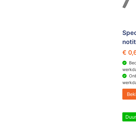
Spec
noti
€ 0,
Bed
werkd
Onb
werkd
Bek
Duu