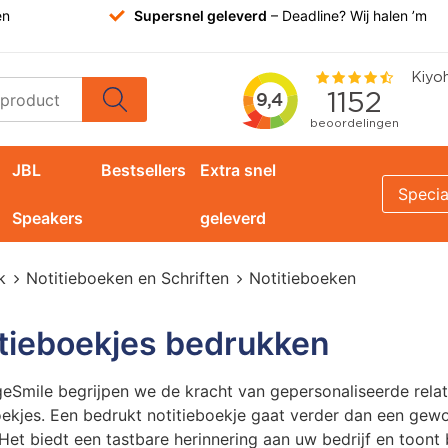
en
Supersnel geleverd
– Deadline? Wij halen ’m
JBL
Bestsellers
Extra snel
Specia
Speakers
geleverd
k
Notitieboeken en Schriften
Notitieboeken
tieboekjes bedrukken
geSmile begrijpen we de kracht van gepersonaliseerde rela
oekjes. Een bedrukt notitieboekje gaat verder dan een ge
 Het biedt een tastbare herinnering aan uw bedrijf en toont