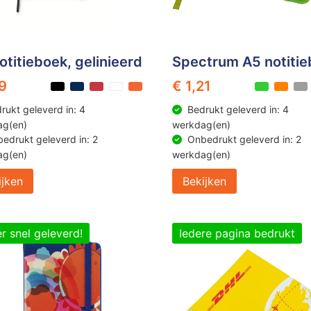
otitieboek, gelinieerd
Spectrum A5 notiti
19
€ 1,21
rukt geleverd in: 4
Bedrukt geleverd in: 4
ag(en)
werkdag(en)
edrukt geleverd in: 2
Onbedrukt geleverd in: 2
ag(en)
werkdag(en)
ijken
Bekijken
r snel geleverd!
Iedere pagina bedrukt