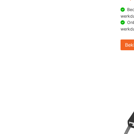
Bed
werkd
Onb
werkd
Bek