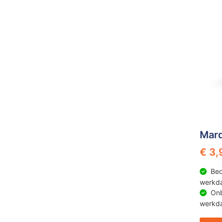
Mar
€ 3,
Bed
werkd
Onb
werkd