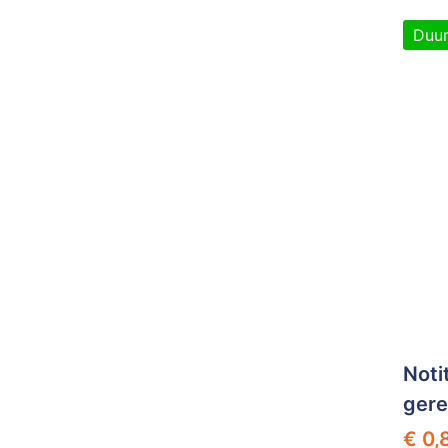
Duu
Noti
gere
€ 0,