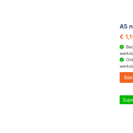
A5 n
€ 1,
Bed
werkd
Onb
werkd
Bek
Supe