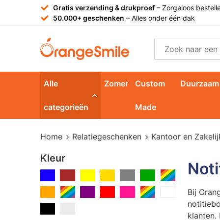
Gratis verzending & drukproef
– Zorgeloos bestell
50.000+ geschenken
– Alles onder één dak
Alle
Zomer
Custom
Duurzaam
categorieën
Made
Home
Relatiegeschenken
Kantoor en Zakelij
Kleur
Noti
Bij Oran
notitieb
klanten.