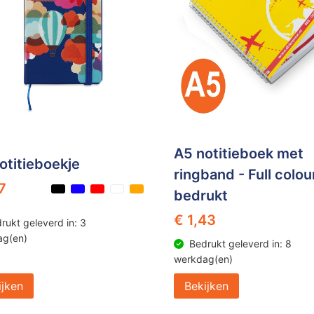
A5 notitieboek met
otitieboekje
ringband - Full colou
7
bedrukt
€ 1,43
rukt geleverd in: 3
ag(en)
Bedrukt geleverd in: 8
werkdag(en)
ijken
Bekijken