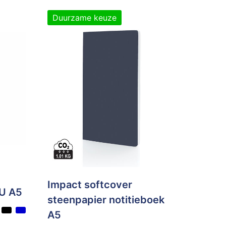
Duurzame keuze
Impact softcover
PU A5
steenpapier notitieboek
A5