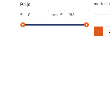
merk in 
Prijs
€
t/m
€
1