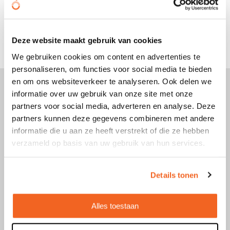
Producten per pagina
Deze website maakt gebruik van cookies
We gebruiken cookies om content en advertenties te
personaliseren, om functies voor social media te bieden
en om ons websiteverkeer te analyseren. Ook delen we
informatie over uw gebruik van onze site met onze
partners voor social media, adverteren en analyse. Deze
OrangeSmile
partners kunnen deze gegevens combineren met andere
97%
beveelt ons aan!
9.4
informatie die u aan ze heeft verstrekt of die ze hebben
(1152 beoordelingen)
verzameld op basis van uw gebruik van hun services.
Beoordeel ons
Details tonen
"Perfecte communicatie, kwaliteit naar
10
prijs en snelle levering, wat wil je
Alles toestaan
meer?"