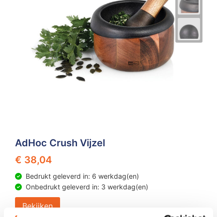
Z
T
Z
Tr
W
AdHoc Crush Vijzel
€ 38,04
Bedrukt geleverd in: 6 werkdag(en)
Onbedrukt geleverd in: 3 werkdag(en)
Bekijken