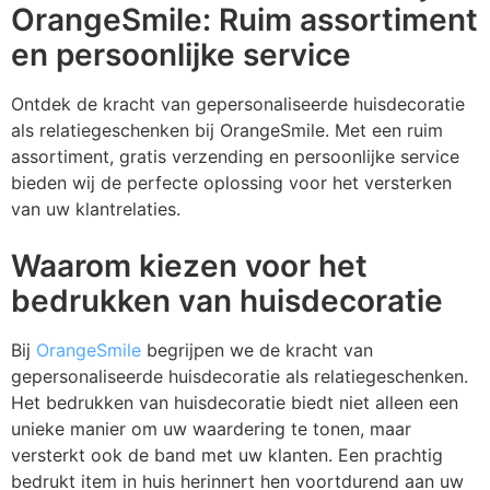
VR
P
P
P
P
V
Z
S
OrangeSmile: Ruim assortiment
en persoonlijke service
W
Pe
P
Pl
R
Z
Z
S
Ontdek de kracht van gepersonaliseerde huisdecoratie
Ri
P
S
R
Z
S
als relatiegeschenken bij OrangeSmile. Met een ruim
assortiment, gratis verzending en persoonlijke service
R
R
S
S
Ve
bieden wij de perfecte oplossing voor het versterken
van uw klantrelaties.
S
V
T
S
V
Waarom kiezen voor het
S
V
T
S
W
bedrukken van huisdecoratie
Tu
V
W
S
W
Bij
OrangeSmile
begrijpen we de kracht van
gepersonaliseerde huisdecoratie als relatiegeschenken.
W
Z
T
Z
Het bedrukken van huisdecoratie biedt niet alleen een
unieke manier om uw waardering te tonen, maar
W
Z
T
versterkt ook de band met uw klanten. Een prachtig
bedrukt item in huis herinnert hen voortdurend aan uw