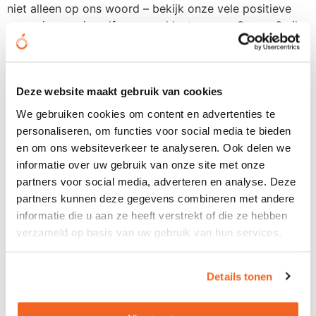
niet alleen op ons woord – bekijk onze vele positieve
recensies en zie zelf waarom klanten voor OrangeSmile
kiezen. Bij ons kunt u rekenen op topkwaliteit,
uitstekende service en een plezierige winkelervaring.
Vragen over onze
Deze website maakt gebruik van cookies
relatiegeschenken? Wij helpen
We gebruiken cookies om content en advertenties te
personaliseren, om functies voor social media te bieden
je graag verder
en om ons websiteverkeer te analyseren. Ook delen we
informatie over uw gebruik van onze site met onze
Heeft u vragen over onze relatiegeschenken of wilt u
partners voor social media, adverteren en analyse. Deze
persoonlijk advies op maat? Aarzel dan niet om contact
partners kunnen deze gegevens combineren met andere
met ons op te nemen. Onze experts staan klaar om al
informatie die u aan ze heeft verstrekt of die ze hebben
uw vragen te beantwoorden en u te helpen bij het
verzameld op basis van uw gebruik van hun services.
vinden van het perfecte relatiegeschenk. Bij
OrangeSmile streven we ernaar om aan al uw wensen te
voldoen en u de beste service te bieden. Neem vandaag
Details tonen
nog
contact
met ons op en ontdek hoe wij u kunnen
helpen.