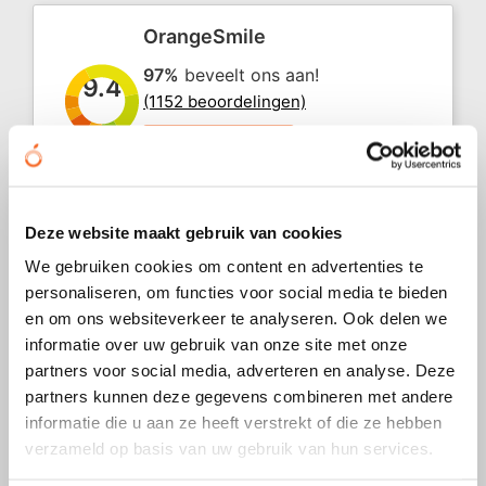
Z
T
OrangeSmile
Z
Tr
97%
beveelt ons aan!
9.4
(1152 beoordelingen)
W
Beoordeel ons
"Perfecte communicatie, kwaliteit naar
10
Deze website maakt gebruik van cookies
prijs en snelle levering, wat wil je
meer?"
We gebruiken cookies om content en advertenties te
personaliseren, om functies voor social media te bieden
Andy
en om ons websiteverkeer te analyseren. Ook delen we
31 juli 2026
informatie over uw gebruik van onze site met onze
partners voor social media, adverteren en analyse. Deze
partners kunnen deze gegevens combineren met andere
"Wij bestelden papieren waaiers voor
8
het huwelijk van onze neef... Last
informatie die u aan ze heeft verstrekt of die ze hebben
minute! Met de hulp van Ornag..."
verzameld op basis van uw gebruik van hun services.