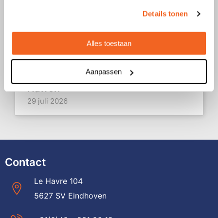
Marijke
Details tonen
31 juli 2026
Alles toestaan
"I ordered custom fans with our logo
10
printed on them, and I was genuinely
impressed by both the quali..."
Aanpassen
Nawon
29 juli 2026
Contact
Le Havre 104
5627 SV Eindhoven