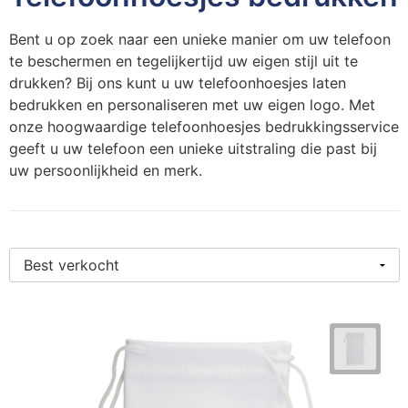
Persoonlijke verzorging
S
O
K
K
St
W
H
S
K
J
N
L
Bent u op zoek naar een unieke manier om uw telefoon
Snoepgoed
T
P
K
K
Wa
W
H
S
K
M
P
P
te beschermen en tegelijkertijd uw eigen stijl uit te
drukken? Bij ons kunt u uw telefoonhoesjes laten
bedrukken en personaliseren met uw eigen logo. Met
Tassen
T
R
K
Li
Z
K
S
L
P
R
S
onze hoogwaardige telefoonhoesjes bedrukkingsservice
geeft u uw telefoon een unieke uitstraling die past bij
Textiel en Caps
Wa
Se
K
M
L
L
P
Sl
S
uw persoonlijkheid en merk.
Veiligheid, Auto en Fiets
W
S
K
M
M
L
P
T
S
Vrije tijd, Sport en Strand
S
K
M
M
M
Sj
T
P
T
L
N
M
O
S
U
P
T
Mu
S
N
P
S
V
S
U
O
P
N
P
T-
V
S