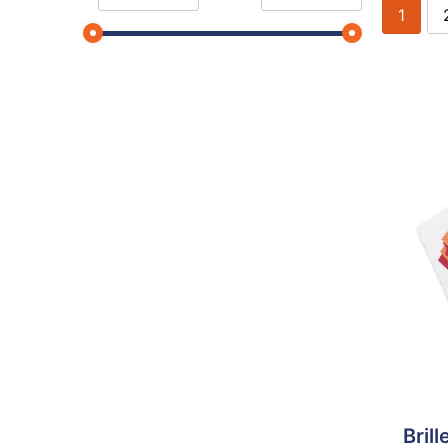
1
Brill