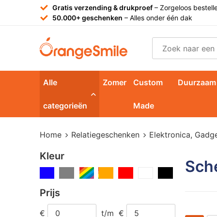
Gratis verzending & drukproef
– Zorgeloos bestell
50.000+ geschenken
– Alles onder één dak
Alle
Zomer
Custom
Duurzaam
categorieën
Made
Home
Relatiegeschenken
Elektronica, Gadg
Kleur
Sch
Prijs
€
t/m
€