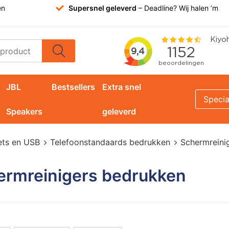
en
Supersnel geleverd
– Deadline? Wij halen ’m
JBL
Bestsellers
Extra snel
Specia
Speakers
geleverd
ets en USB
Telefoonstandaards bedrukken
Schermreini
ermreinigers bedrukken