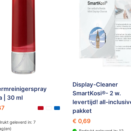
Display-Cleaner
rmreinigerspray
SmartKosi®- 2 w.
a | 30 ml
levertijd! all-inclusiv
67
pakket
€ 0,69
rukt geleverd in: 7
ag(en)
Bedrukt geleverd in: 12