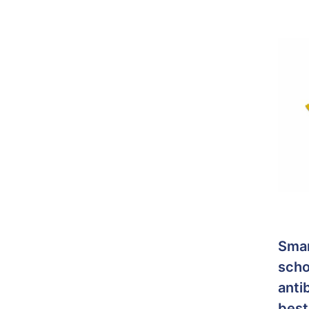
Sma
sch
anti
best