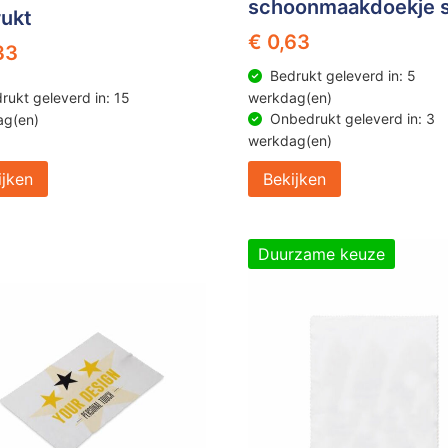
schoonmaakdoekje s
ukt
€ 0,63
33
Bedrukt geleverd in: 5
rukt geleverd in: 15
werkdag(en)
Onbedrukt geleverd in: 3
ag(en)
werkdag(en)
ijken
Bekijken
Duurzame keuze