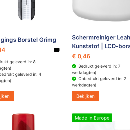
Schermreiniger Leah
igings Borstel Grimg
Kunststof | LCD-bors
44
€ 0,46
rukt geleverd in: 8
Bedrukt geleverd in: 7
ag(en)
werkdag(en)
edrukt geleverd in: 4
Onbedrukt geleverd in: 2
ag(en)
werkdag(en)
ijken
Bekijken
Made in Europe