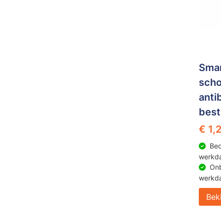
Sma
sch
anti
best
€ 1,
Bed
werkd
Onb
werkd
Bek