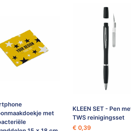
rtphone
KLEEN SET - Pen me
oonmaakdoekje met
TWS reinigingsset
bacteriële
€ 0,39
anddelen 15 x 18 cm