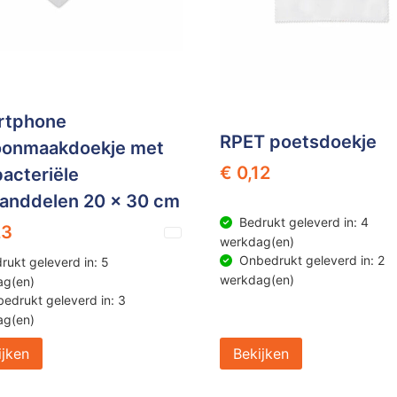
rtphone
RPET poetsdoekje
oonmaakdoekje met
€ 0,12
bacteriële
anddelen 20 x 30 cm
Bedrukt geleverd in: 4
23
werkdag(en)
Onbedrukt geleverd in: 2
rukt geleverd in: 5
werkdag(en)
ag(en)
edrukt geleverd in: 3
ag(en)
ijken
Bekijken