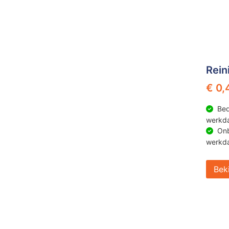
Rein
€ 0,
Bed
werkd
Onb
werkd
Bek