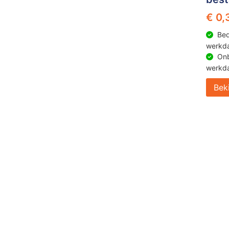
€ 0,
Bed
werkd
Onb
werkd
Bek