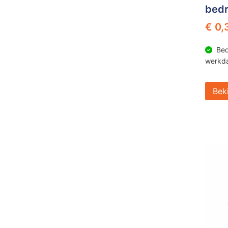
bedr
€ 0,
Bed
werkd
Bek