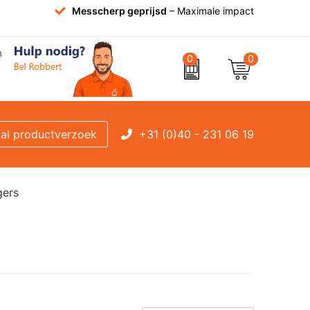
Messcherp geprijsd
– Maximale impact
0
0
+31 (0)40 - 231 06 19
al productverzoek
gers