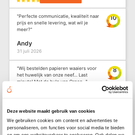
VR
P
P
P
P
V
Z
S
"Perfecte communicatie, kwaliteit naar
10
W
Pe
P
Pl
R
Z
Z
S
prijs en snelle levering, wat wil je
meer?"
Ri
P
S
R
Z
S
Andy
R
R
S
S
Ve
31 juli 2026
S
V
T
S
V
"Wij bestelden papieren waaiers voor
8
het huwelijk van onze neef... Last
S
V
T
S
W
minute! Met de hulp van Ornag..."
Tu
V
W
S
W
Marijke
31 juli 2026
W
Z
T
Z
Deze website maakt gebruik van cookies
"I ordered custom fans with our logo
We gebruiken cookies om content en advertenties te
W
Z
T
10
printed on them, and I was genuinely
personaliseren, om functies voor social media te bieden
impressed by both the quali..."
en om ons websiteverkeer te analyseren. Ook delen we