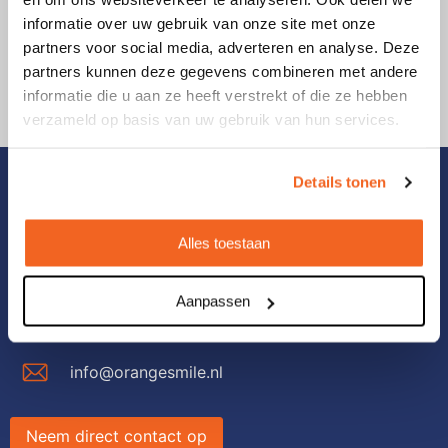
Z
T
informatie over uw gebruik van onze site met onze
Nawon
partners voor social media, adverteren en analyse. Deze
Z
Tr
29 juli 2026
partners kunnen deze gegevens combineren met andere
informatie die u aan ze heeft verstrekt of die ze hebben
W
verzameld op basis van uw gebruik van hun services.
Details tonen
Contact
Le Havre 104
Alles toestaan
5627 SV Eindhoven
Aanpassen
+31(0)40 – 231 06 19
info@orangesmile.nl
Neem direct contact op