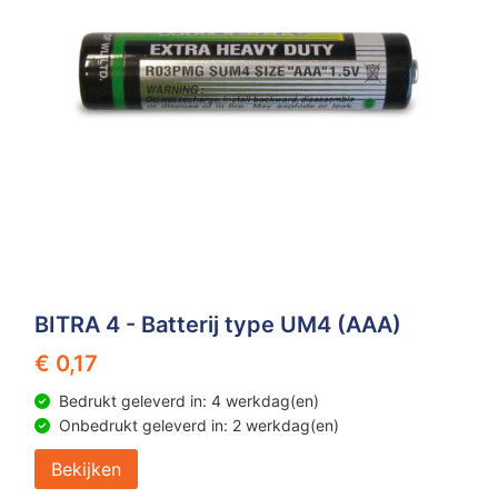
Z
T
Z
Tr
W
BITRA 4 - Batterij type UM4 (AAA)
€ 0,17
Bedrukt geleverd in: 4 werkdag(en)
Onbedrukt geleverd in: 2 werkdag(en)
Bekijken