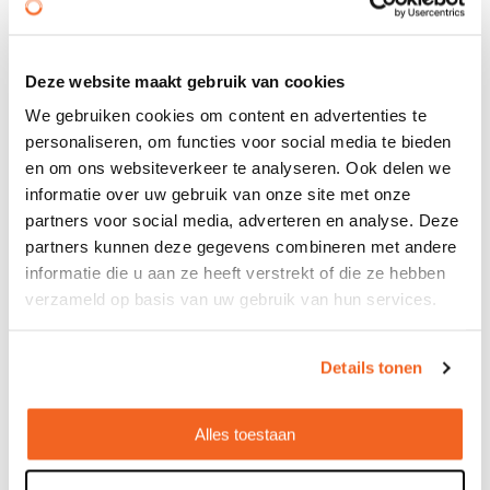
Deze website maakt gebruik van cookies
We gebruiken cookies om content en advertenties te
TAURON AAA - Microbatterij TAURON
personaliseren, om functies voor social media te bieden
(AAA/LR03/AM4)
en om ons websiteverkeer te analyseren. Ook delen we
informatie over uw gebruik van onze site met onze
€ 0,31
partners voor social media, adverteren en analyse. Deze
Bedrukt geleverd in: 10 werkdag(en)
partners kunnen deze gegevens combineren met andere
Onbedrukt geleverd in: 3 werkdag(en)
informatie die u aan ze heeft verstrekt of die ze hebben
verzameld op basis van uw gebruik van hun services.
Bekijken
Details tonen
Alles toestaan