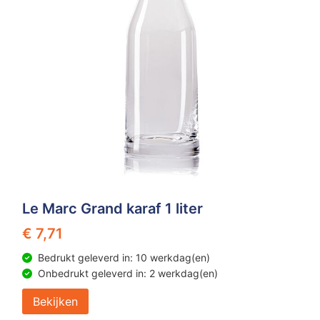
Z
T
Z
Tr
W
Le Marc Grand karaf 1 liter
€ 7,71
Bedrukt geleverd in: 10 werkdag(en)
Onbedrukt geleverd in: 2 werkdag(en)
Bekijken