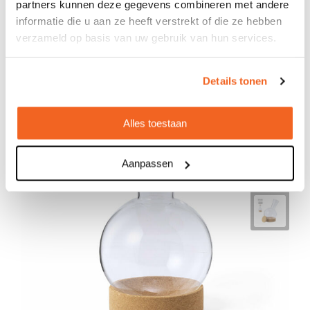
partners kunnen deze gegevens combineren met andere
Onbedrukt geleverd in: 2 werkdag(en)
informatie die u aan ze heeft verstrekt of die ze hebben
Bekijken
verzameld op basis van uw gebruik van hun services.
Details tonen
Alles toestaan
Aanpassen