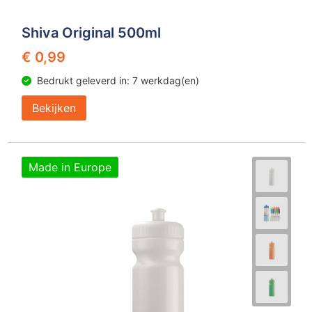
Z
T
Shiva Original 500ml
Z
Tr
€ 0,99
W
Bedrukt geleverd in: 7 werkdag(en)
Bekijken
Made in Europe