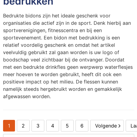
bedrukken
Persoonlijke verzorging
S
O
K
K
St
W
H
S
K
J
N
L
Bedrukte bidons zijn het ideale geschenk voor
Snoepgoed
T
P
K
K
Wa
W
H
S
K
M
P
P
organisaties die actief zijn in de sport. Denk hierbij aan
sportverenigingen, fitnesscentra en bij een
Tassen
T
R
K
Li
Z
K
S
L
P
R
S
sportevenement. Een bidon met bedrukking is een
relatief voordelig geschenk en omdat het artikel
Textiel en Caps
Wa
Se
K
M
L
L
P
Sl
S
veelvuldig gebruikt zal gaan worden is uw logo of
boodschap veel zichtbaar bij de ontvanger. Doordat
Veiligheid, Auto en Fiets
W
S
K
M
M
L
P
T
S
met een bedrukte drinkfles geen werpwerp waterflesjes
meer hoeven te worden gebruikt, heeft dit ook een
Vrije tijd, Sport en Strand
S
K
M
M
M
Sj
T
P
positieve impact op het milieu. De flessen kunnen
namelijk steeds hergebruikt worden en gemakkelijk
T
L
N
M
O
S
U
P
afgewassen worden.
T
Mu
S
N
P
S
V
S
U
O
P
N
P
T-
V
S
1
2
3
4
5
6
Volgende
La