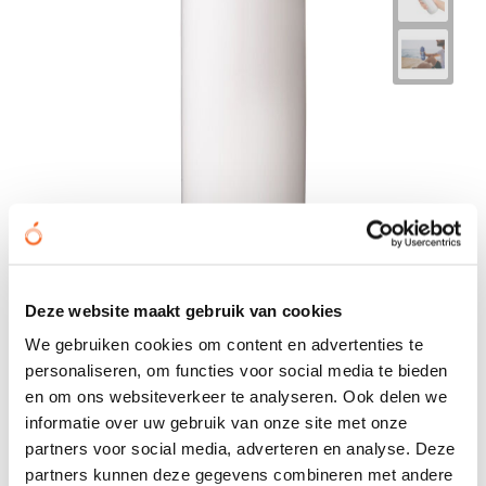
HydroFlex™ knijpfles van 750 ml
Deze website maakt gebruik van cookies
€ 1,56
We gebruiken cookies om content en advertenties te
personaliseren, om functies voor social media te bieden
Bedrukt geleverd in: 10 werkdag(en)
en om ons websiteverkeer te analyseren. Ook delen we
Onbedrukt geleverd in: 2 werkdag(en)
informatie over uw gebruik van onze site met onze
partners voor social media, adverteren en analyse. Deze
Bekijken
partners kunnen deze gegevens combineren met andere