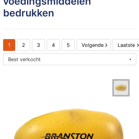
voedingsmiddelen
Persoonlijke verzorging
S
O
K
K
St
W
H
S
K
J
N
L
bedrukken
Snoepgoed
T
P
K
K
Wa
W
H
S
K
M
P
P
Tassen
T
R
K
Li
Z
K
S
L
P
R
S
1
2
3
4
5
Volgende
Laatste
Textiel en Caps
Wa
Se
K
M
L
L
P
Sl
S
Veiligheid, Auto en Fiets
W
S
K
M
M
L
P
T
S
Vrije tijd, Sport en Strand
S
K
M
M
M
Sj
T
P
T
L
N
M
O
S
U
P
T
Mu
S
N
P
S
V
S
U
O
P
N
P
T-
V
S