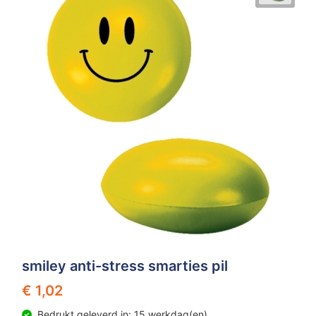
smiley anti-stress smarties pil
€ 1,02
Bedrukt geleverd in: 15 werkdag(en)