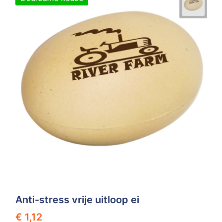
Z
T
Z
Tr
W
Anti-stress vrije uitloop ei
€ 1,12