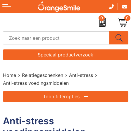
Terug
0
0
Drinkwaren
B
A
A
B
A
B
B
A
A
B
A
B
A
Ac
Give-aways
D
P
C
Br
B
K
D
G
B
C
B
B
A
B
Elektronica, Gadgets en USB
G
P
C
B
B
P
H
K
B
C
D
B
A
B
Speciaal productverzoek
Huis, Tuin en Keuken
H
An
D
D
B
S
S
Mu
B
D
D
C
Fi
B
Home
Relatiegeschenken
Anti-stress
Kantoorartikelen
K
F
E
F
D
S
S
O
D
K
F
D
F
F
Anti-stress voedingsmiddelen
Kinderen
M
L
H
G
Et
S
U
S
E.
K
H
H
F
H
Toon filteropties
Klokken, Horloges en Weerstations
P
S
H
H
K
S
W
S
H
Lo
J
H
I
K
Anti-stress
Paraplu's
R
L
K
K
S
W
H
P
K
H
L
K