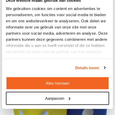
Deze website maakt gebruik van cookies
Bedrukt geleverd in: 15 werkdag(en)
We gebruiken cookies om content en advertenties te
Onbedrukt geleverd in: 4 werkdag(en)
personaliseren, om functies voor social media te bieden
en om ons websiteverkeer te analyseren. Ook delen we
Bekijken
informatie over uw gebruik van onze site met onze
partners voor social media, adverteren en analyse. Deze
partners kunnen deze gegevens combineren met andere
informatie die u aan ze heeft verstrekt of die ze hebben
verzameld op basis van uw gebruik van hun services.
Details tonen
Alles toestaan
Aanpassen