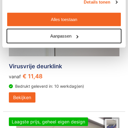
Details tonen
Alles toestaan
Aanpassen
Virusvrije deurklink
€ 11,48
vanaf
Bedrukt geleverd in: 10 werkdag(en)
Bekijken
Laagste prijs, geheel eigen design