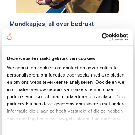
Mondkapjes, all over bedrukt
€ 1,86
vanaf
Bedrukt geleverd in: 10 werkdag(en)
Bekijken
Deze website maakt gebruik van cookies
We gebruiken cookies om content en advertenties te
personaliseren, om functies voor social media te bieden
Safety First
en om ons websiteverkeer te analyseren. Ook delen we
informatie over uw gebruik van onze site met onze
partners voor social media, adverteren en analyse. Deze
partners kunnen deze gegevens combineren met andere
informatie die u aan ze heeft verstrekt of die ze hebben
verzameld op basis van uw gebruik van hun services.