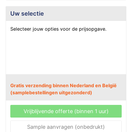
VR
P
P
P
P
V
Z
S
Uw selectie
W
Pe
P
Pl
R
Z
Z
S
Selecteer jouw opties voor de prijsopgave.
Ri
P
S
R
Z
S
R
R
S
S
Ve
S
V
T
S
V
S
V
T
S
W
Gratis verzending binnen Nederland en België
Tu
V
W
S
W
(samplebestellingen uitgezonderd)
W
Z
T
Z
Vrijblijvende offerte (binnen 1 uur)
W
Z
T
Sample aanvragen (onbedrukt)