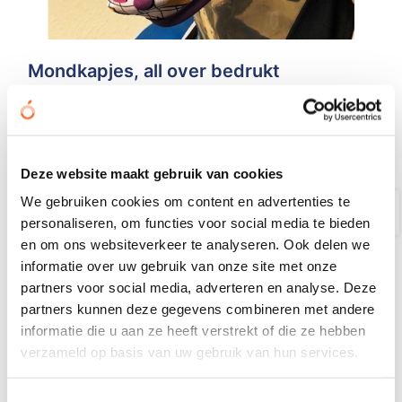
Mondkapjes, all over bedrukt
€ 1,86
vanaf
Bedrukt geleverd in: 10 werkdag(en)
Bekijken
Deze website maakt gebruik van cookies
We gebruiken cookies om content en advertenties te
personaliseren, om functies voor social media te bieden
Safety First
en om ons websiteverkeer te analyseren. Ook delen we
informatie over uw gebruik van onze site met onze
partners voor social media, adverteren en analyse. Deze
partners kunnen deze gegevens combineren met andere
informatie die u aan ze heeft verstrekt of die ze hebben
verzameld op basis van uw gebruik van hun services.