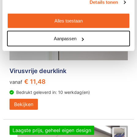
Details tonen
Alles toestaan
Aanpassen
Virusvrije deurklink
€ 11,48
vanaf
Bedrukt geleverd in: 10 werkdag(en)
Bekijken
Laagste prijs, geheel eigen design