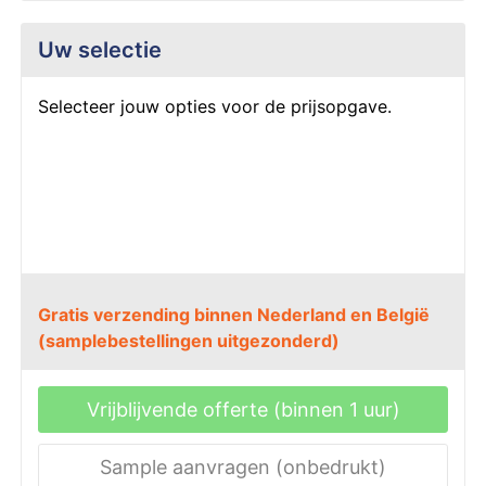
VR
P
P
P
P
V
Z
S
Uw selectie
W
Pe
P
Pl
R
Z
Z
S
Selecteer jouw opties voor de prijsopgave.
Ri
P
S
R
Z
S
R
R
S
S
Ve
S
V
T
S
V
S
V
T
S
W
Gratis verzending binnen Nederland en België
Tu
V
W
S
W
(samplebestellingen uitgezonderd)
W
Z
T
Z
Vrijblijvende offerte (binnen 1 uur)
W
Z
T
Sample aanvragen (onbedrukt)