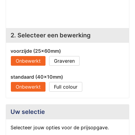
Z
T
Z
Tr
W
2. Selecteer een bewerking
voorzijde (25x60mm)
Onbewerkt
Graveren
standaard (40x10mm)
Onbewerkt
Full colour
Uw selectie
Selecteer jouw opties voor de prijsopgave.