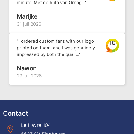
minute! Met de hulp van Ornag..."
Marijke
31 juli 2026
"I ordered custom fans with our logo
10
printed on them, and I was genuinely
impressed by both the quali..."
Nawon
29 juli 2026
Contact
Le Havre 104
5627 SV Eindhoven