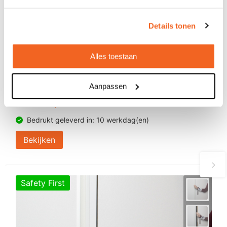
Details tonen
Alles toestaan
Mondkapjes, all over bedrukt
Aanpassen
€ 1,86
vanaf
Bedrukt geleverd in: 10 werkdag(en)
Bekijken
Safety First