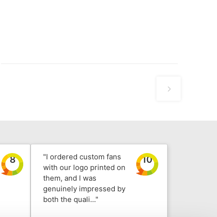
"I ordered custom fans
8
10
with our logo printed on
them, and I was
genuinely impressed by
both the quali..."