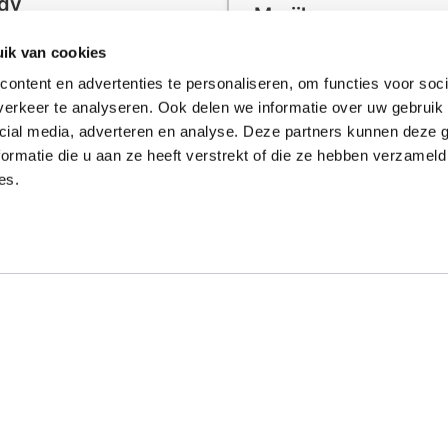
dy
Marijke
uli 2026
31 juli 2026
ik van cookies
ontent en advertenties te personaliseren, om functies voor soci
erkeer te analyseren. Ook delen we informatie over uw gebruik 
cial media, adverteren en analyse. Deze partners kunnen deze
ormatie die u aan ze heeft verstrekt of die ze hebben verzameld
es.
ulaire categorieën
Populaire categor
rsmessen bedrukken
Tassen bedrukken
na's bedrukken
T-shirts bedrukken
ffels bedrukken
Waterflessen met logo
assen bedrukken
Bedrukte powerbanks
ophoezen bedrukken
Speakers bedrukken
le mokken bedrukken
Bedrukte caps
en bedrukken
Balpennen bedrukken
nmachines bedrukken
JBL speaker bedrukken