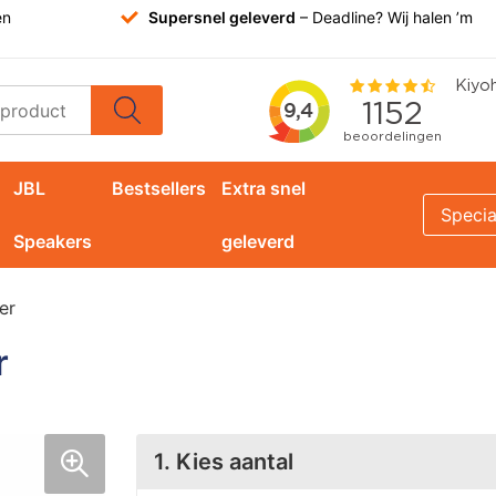
en
Supersnel geleverd
– Deadline? Wij halen ’m
JBL
Bestsellers
Extra snel
Specia
Speakers
geleverd
er
r
1. Kies aantal