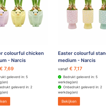
r colourful chicken
Easter colourful sta
um - Narcis
medium - Narcis
€ 7,69
€ 7,17
vanaf
ukt geleverd in: 5
Bedrukt geleverd in: 5
g(en)
werkdag(en)
drukt geleverd in: 2
Onbedrukt geleverd in: 2
g(en)
werkdag(en)
jken
Bekijken