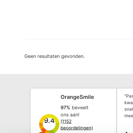
Geen resultaten gevonden.
"Pe
OrangeSmile
kwal
97%
beveelt
snel
ons aan!
mee
9.4
(1152
beoordelingen)