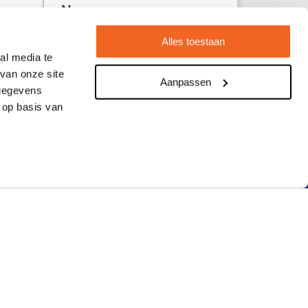
Nawon
29 juli 2026
Alles toestaan
al media te
van onze site
Aanpassen
 gegevens
 op basis van
ieën
Informatie
Over ons
Wat klanten zeggen
Vacatures
Veelgestelde vragen
Verzending en retourneren
Contact opnemen
Nieuwsbrief
Eigen brandstore?