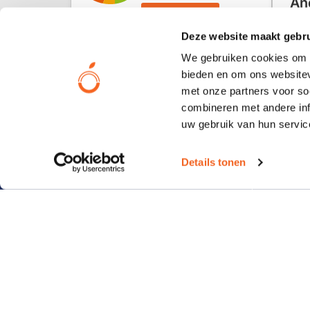
An
Beoordeel
31 j
ons
Deze website maakt gebru
We gebruiken cookies om c
bieden en om ons websitev
met onze partners voor so
combineren met andere inf
uw gebruik van hun servic
Contact
Pop
Le Havre 104
Kelne
Details tonen
5627 SV Eindhoven
Banda
Panto
+31(0)40 – 231 06 19
Reist
Lapt
info@orangesmile.nl
Email
Hoed
Neem direct contact op
Reke