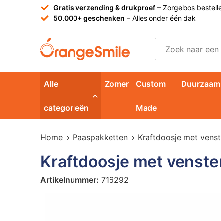
Gratis verzending & drukproef
– Zorgeloos bestell
50.000+ geschenken
– Alles onder één dak
Alle
Zomer
Custom
Duurzaam
categorieën
Made
Home
Paaspakketten
Kraftdoosje met venst
Kraftdoosje met venste
Artikelnummer:
716292