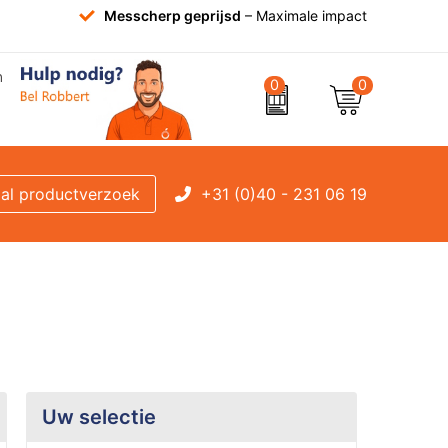
Messcherp geprijsd
– Maximale impact
0
0
+31 (0)40 - 231 06 19
al productverzoek
Uw selectie