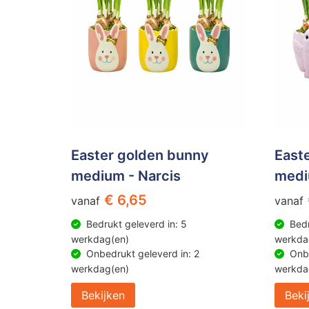
Easter golden bunny
Easte
medium - Narcis
medi
€ 6,65
vanaf
vanaf
Bedrukt geleverd in: 5
Bedr
werkdag(en)
werkda
Onbedrukt geleverd in: 2
Onbe
werkdag(en)
werkda
Bekijken
Beki