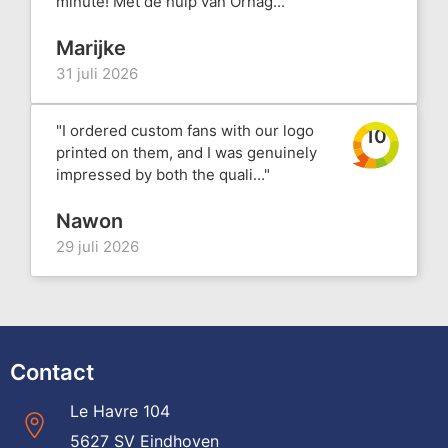
minute! Met de hulp van Ornag..."
Marijke
31 juli 2026
"I ordered custom fans with our logo
10
printed on them, and I was genuinely
impressed by both the quali..."
Nawon
29 juli 2026
Contact
Le Havre 104
5627 SV Eindhoven