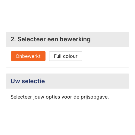
Z
T
Z
Tr
W
2. Selecteer een bewerking
Onbewerkt
Full colour
Uw selectie
Selecteer jouw opties voor de prijsopgave.