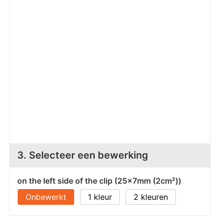
Z
T
Z
Tr
W
3. Selecteer een bewerking
on the left side of the clip (25x7mm (2cm²))
Onbewerkt
1
2