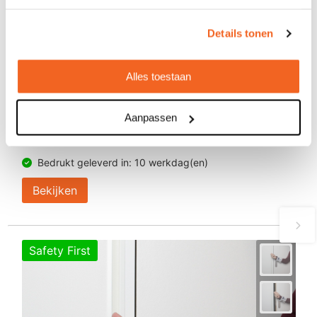
Details tonen
Alles toestaan
Mondkapjes, all over bedrukt
Aanpassen
€ 1,86
vanaf
Bedrukt geleverd in: 10 werkdag(en)
Bekijken
Safety First