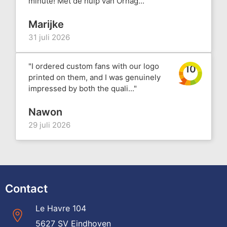
minute! Met de hulp van Ornag..."
Marijke
31 juli 2026
"I ordered custom fans with our logo
10
printed on them, and I was genuinely
impressed by both the quali..."
Nawon
29 juli 2026
Contact
Le Havre 104
5627 SV Eindhoven