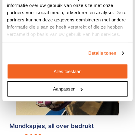
Geheel eigen design
informatie over uw gebruik van onze site met onze
partners voor social media, adverteren en analyse. Deze
partners kunnen deze gegevens combineren met andere
informatie die u aan ze heeft verstrekt of die ze hebben
verzameld op basis van uw gebruik van hun services.
Details tonen
Alles toestaan
Aanpassen
Mondkapjes, all over bedrukt