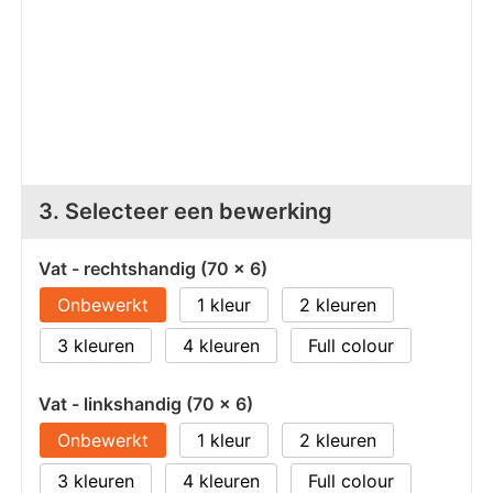
Z
T
Z
Tr
W
3. Selecteer een bewerking
Vat - rechtshandig (70 x 6)
Onbewerkt
1
2
3
4
Full colour
Vat - linkshandig (70 x 6)
Onbewerkt
1
2
3
4
Full colour