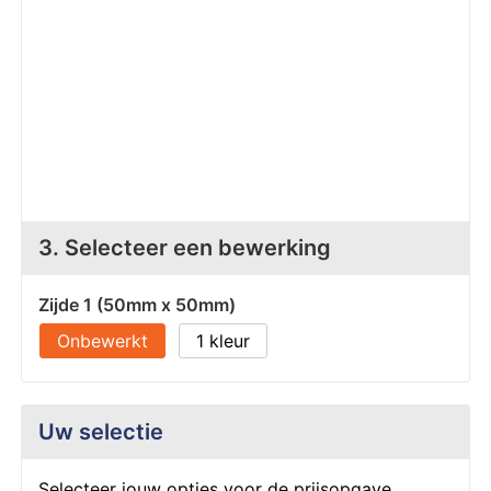
Z
T
Z
Tr
W
3. Selecteer een bewerking
Zijde 1 (50mm x 50mm)
Onbewerkt
1
Uw selectie
Selecteer jouw opties voor de prijsopgave.