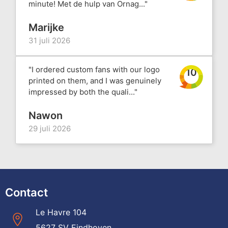
minute! Met de hulp van Ornag..."
Marijke
31 juli 2026
"I ordered custom fans with our logo
10
printed on them, and I was genuinely
impressed by both the quali..."
Nawon
29 juli 2026
Contact
Le Havre 104
5627 SV Eindhoven