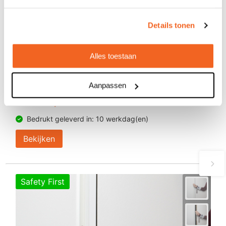
Details tonen
Alles toestaan
Mondkapjes, all over bedrukt
Aanpassen
€ 1,86
vanaf
Bedrukt geleverd in: 10 werkdag(en)
Bekijken
Safety First