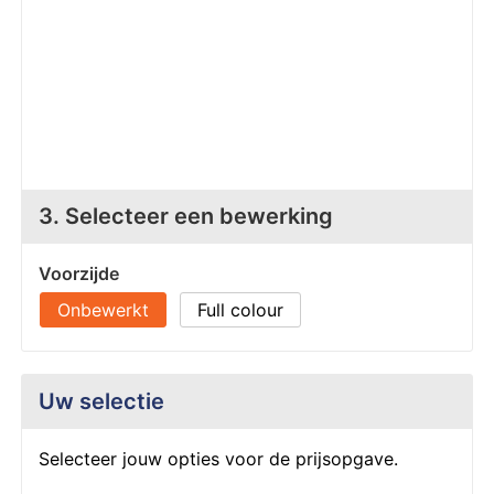
Z
T
Z
Tr
W
3. Selecteer een bewerking
Voorzijde
Onbewerkt
Full colour
Uw selectie
Selecteer jouw opties voor de prijsopgave.