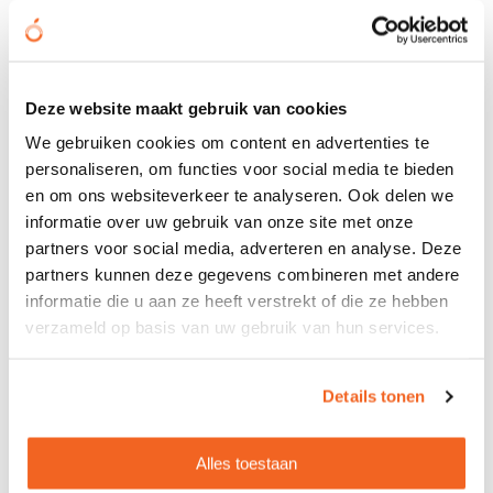
uitstraling
In sommige zorgsettings dragen medewerkers
bandana's
als onderdeel van hun werkkleding. Een set
kwalitatieve, gepersonaliseerde bandana's kan niet
Deze website maakt gebruik van cookies
alleen functioneel zijn maar ook bijdragen aan
We gebruiken cookies om content en advertenties te
teamgevoel en professionele uitstraling. Ze zijn
personaliseren, om functies voor social media te bieden
verkrijgbaar in verschillende kleuren en kunnen worden
en om ons websiteverkeer te analyseren. Ook delen we
bedrukt met inspirerende teksten of het logo van de
informatie over uw gebruik van onze site met onze
zorginstelling.
partners voor social media, adverteren en analyse. Deze
partners kunnen deze gegevens combineren met andere
Waardering tonen aan
informatie die u aan ze heeft verstrekt of die ze hebben
mantelzorgers
verzameld op basis van uw gebruik van hun services.
Naast professionele zorgverleners verdienen ook
Details tonen
mantelzorgers erkenning voor hun belangrijke rol. De
Dag van de Mantelzorg (10 november) is hiervoor het
aangewezen moment, maar ook op de Dag van de Zorg
Alles toestaan
kunnen we stilstaan bij hun onmisbare bijdrage.