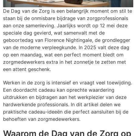
Persoonlijke verzorging
S
O
K
K
St
W
H
S
K
J
N
L
De Dag van de Zorg is een belangrijk moment om stil te
staan bij de onmisbare bijdrage van zorgprofessionals
Snoepgoed
T
P
K
K
Wa
W
H
S
K
M
P
P
aan onze samenleving. Jaarlijks wordt op 12 mei deze
speciale dag gevierd, wat samenvalt met de
Tassen
T
R
K
Li
Z
K
S
L
P
R
S
geboortedag van Florence Nightingale, de grondlegger
van de moderne verpleegkunde. In 2025 valt deze dag
Textiel en Caps
Wa
Se
K
M
L
L
P
Sl
S
op een maandag, wat een perfect moment biedt om
zorgmedewerkers extra in het zonnetje te zetten met
Veiligheid, Auto en Fiets
W
S
K
M
M
L
P
T
S
een attent geschenk.
Vrije tijd, Sport en Strand
S
K
M
M
M
Sj
T
P
Werken in de zorg is intensief en vraagt veel toewijding.
Een doordacht cadeau kan oprechte waardering
T
L
N
M
O
S
U
P
uitdrukken en bijdragen aan het werkplezier van deze
hardwerkende professionals. In dit artikel delen we
T
Mu
S
N
P
S
V
S
praktische cadeau-ideeën die perfect aansluiten bij de
behoeften van zorgmedewerkers.
U
O
P
N
P
T-
V
S
Waarom de Dag van de Zorg op