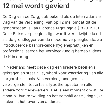
VR
P
P
P
P
V
Z
S
12 mei wordt gevierd
W
Pe
P
Pl
R
Z
Z
S
De Dag van de Zorg, ook bekend als de Internationale
Dag van de Verpleging, valt op 12 mei omdat dit de
Ri
P
S
R
Z
S
geboortedag is van Florence Nightingale (1820-1910).
Deze Britse verpleegkundige wordt wereldwijd erkend
R
R
S
S
Ve
als de grondlegger van de moderne verpleegkunde. Ze
introduceerde baanbrekende hygiënepraktijken en
S
V
T
S
V
professionaliseerde het verpleegkundig beroep tijdens
de Krimoorlog.
S
V
T
S
W
In Nederland heeft deze dag een bredere betekenis
Tu
V
W
S
W
gekregen en staat hij symbool voor waardering van alle
zorgprofessionals. Van verpleegkundigen en
verzorgenden tot artsen, fysiotherapeuten en alle
W
Z
T
Z
andere zorgmedewerkers. Het is een moment om stil te
staan bij hun toewijding en het verschil dat zij dagelijks
W
Z
T
maken in het leven van anderen.