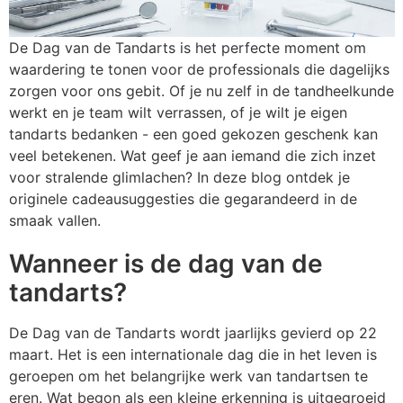
Persoonlijke verzorging
S
O
K
K
St
W
H
S
K
J
N
L
De Dag van de Tandarts is het perfecte moment om
Snoepgoed
T
P
K
K
Wa
W
H
S
K
M
P
P
waardering te tonen voor de professionals die dagelijks
zorgen voor ons gebit. Of je nu zelf in de tandheelkunde
Tassen
T
R
K
Li
Z
K
S
L
P
R
S
werkt en je team wilt verrassen, of je wilt je eigen
tandarts bedanken - een goed gekozen geschenk kan
Textiel en Caps
Wa
Se
K
M
L
L
P
Sl
S
veel betekenen. Wat geef je aan iemand die zich inzet
voor stralende glimlachen? In deze blog ontdek je
Veiligheid, Auto en Fiets
W
S
K
M
M
L
P
T
S
originele cadeausuggesties die gegarandeerd in de
smaak vallen.
Vrije tijd, Sport en Strand
S
K
M
M
M
Sj
T
P
Wanneer is de dag van de
T
L
N
M
O
S
U
P
tandarts?
T
Mu
S
N
P
S
V
S
De Dag van de Tandarts wordt jaarlijks gevierd op 22
maart. Het is een internationale dag die in het leven is
U
O
P
N
P
T-
V
S
geroepen om het belangrijke werk van tandartsen te
eren. Wat begon als een kleine erkenning is uitgegroeid