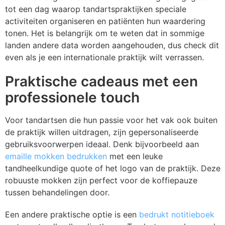
VR
P
P
P
P
V
Z
S
tot een dag waarop tandartspraktijken speciale
activiteiten organiseren en patiënten hun waardering
W
Pe
P
Pl
R
Z
Z
S
tonen. Het is belangrijk om te weten dat in sommige
landen andere data worden aangehouden, dus check dit
Ri
P
S
R
Z
S
even als je een internationale praktijk wilt verrassen.
Praktische cadeaus met een
R
R
S
S
Ve
professionele touch
S
V
T
S
V
Voor tandartsen die hun passie voor het vak ook buiten
S
V
T
S
W
de praktijk willen uitdragen, zijn gepersonaliseerde
gebruiksvoorwerpen ideaal. Denk bijvoorbeeld aan
Tu
V
W
S
W
emaille mokken bedrukken
met een leuke
tandheelkundige quote of het logo van de praktijk. Deze
W
Z
T
Z
robuuste mokken zijn perfect voor de koffiepauze
tussen behandelingen door.
W
Z
T
Een andere praktische optie is een
bedrukt notitieboek