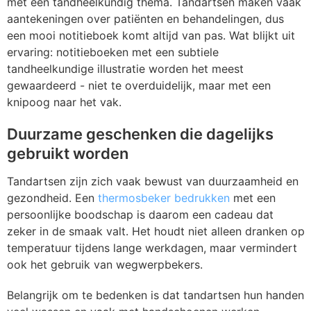
met een tandheelkundig thema. Tandartsen maken vaak
Z
T
aantekeningen over patiënten en behandelingen, dus
een mooi notitieboek komt altijd van pas. Wat blijkt uit
Z
Tr
ervaring: notitieboeken met een subtiele
tandheelkundige illustratie worden het meest
W
gewaardeerd - niet te overduidelijk, maar met een
knipoog naar het vak.
Duurzame geschenken die dagelijks
gebruikt worden
Tandartsen zijn zich vaak bewust van duurzaamheid en
gezondheid. Een
thermosbeker bedrukken
met een
persoonlijke boodschap is daarom een cadeau dat
zeker in de smaak valt. Het houdt niet alleen dranken op
temperatuur tijdens lange werkdagen, maar vermindert
ook het gebruik van wegwerpbekers.
Belangrijk om te bedenken is dat tandartsen hun handen