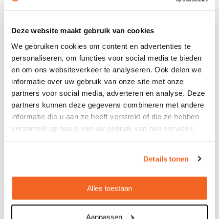
mok met de tekst "In mijn vrije tijd denk ik aan... tanden"
of sokken met een tandheelkundig motief.
Deze website maakt gebruik van cookies
Wat tandartsen écht waarderen
We gebruiken cookies om content en advertenties te
personaliseren, om functies voor social media te bieden
Uit gesprekken met tandartsen blijkt dat ze het meest
en om ons websiteverkeer te analyseren. Ook delen we
waardering hebben voor geschenken die laten zien dat
informatie over uw gebruik van onze site met onze
je hun werk begrijpt en respecteert. Een persoonlijk,
partners voor social media, adverteren en analyse. Deze
handgeschreven briefje bij je cadeau maakt daarom veel
partners kunnen deze gegevens combineren met andere
indruk. Beschrijf wat je waardeert aan hun zorg en
informatie die u aan ze heeft verstrekt of die ze hebben
professionaliteit.
verzameld op basis van uw gebruik van hun services.
Wat vaak over het hoofd wordt gezien, is dat
tandartsen veel waarde hechten aan cadeaus die hun
Details tonen
praktijk vooruit helpen. Een mooie
tas bedrukken
met
het logo van de praktijk voor het vervoeren van
materialen naar congressen of cursussen is daarom een
Alles toestaan
geschenk dat lang gewaardeerd zal worden.
Aanpassen