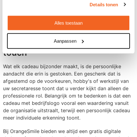
Details tonen
€20 die een glimlach op het gezicht toveren, het beste
werken voor Secret Santa-uitwisselingen. OrangeSmile
biedt vele opties in deze prijsklasse waarbij ook kleine
Alles toestaan
oplages mogelijk zijn - perfect voor teamactiviteiten.
De kracht van een persoonlijke
Aanpassen
touch
Wat elk cadeau bijzonder maakt, is de persoonlijke
aandacht die erin is gestoken. Een geschenk dat is
afgestemd op de voorkeuren, hobby's of werkstijl van
uw secretaresse toont dat u verder kijkt dan alleen de
professionele rol. Belangrijk om te bedenken is dat een
cadeau met bedrijfslogo vooral een waardering vanuit
de organisatie uitstraalt, terwijl een persoonlijk cadeau
meer individuele erkenning toont.
Bij OrangeSmile bieden we altijd een gratis digitale