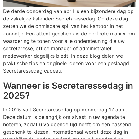
Persoonlijke verzorging
S
O
K
K
St
W
H
S
K
J
N
L
De derde donderdag van april is een bijzondere dag op
de zakelijke kalender: Secretaressedag. Op deze dag
Snoepgoed
T
P
K
K
Wa
W
H
S
K
M
P
P
zetten we de onmisbare spil van het kantoor in het
zonnetje. Een attent geschenk is de perfecte manier om
Tassen
T
R
K
Li
Z
K
S
L
P
R
S
waardering te tonen voor alle ondersteuning die uw
secretaresse, office manager of administratief
Textiel en Caps
Wa
Se
K
M
L
L
P
Sl
S
medewerker dagelijks biedt. In deze blog delen we
praktische tips en originele ideeën voor een geslaagd
Veiligheid, Auto en Fiets
W
S
K
M
M
L
P
T
S
Secretaressedag cadeau.
Vrije tijd, Sport en Strand
S
K
M
M
M
Sj
T
P
Wanneer is Secretaressedag in
2025?
T
L
N
M
O
S
U
P
In 2025 valt Secretaressedag op donderdag 17 april.
T
Mu
S
N
P
S
V
S
Deze datum is belangrijk om alvast in uw agenda te
noteren, zodat u voldoende tijd heeft om een passend
U
O
P
N
P
T-
V
S
geschenk te kiezen. Internationaal wordt deze dag in