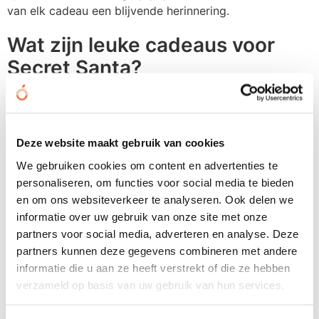
van elk cadeau een blijvende herinnering.
Wat zijn leuke cadeaus voor
Secret Santa?
Hoewel Secretaressedag en Secret Santa verschillende
gelegenheden zijn, kan het nuttig zijn om alvast
inspiratie op te doen voor andere momenten waarop u
Deze website maakt gebruik van cookies
uw collega's wilt verrassen. Voor Secret Santa-
We gebruiken cookies om content en advertenties te
uitwisselingen zijn deze ideeën bijzonder geschikt:
personaliseren, om functies voor social media te bieden
Een
sleutelhanger bedrukken
met een grappige tekst of
en om ons websiteverkeer te analyseren. Ook delen we
binnengrappje, een opvouwbare
paraplu bedrukken
informatie over uw gebruik van onze site met onze
voor de regenachtige dagen, of gepersonaliseerde
partners voor social media, adverteren en analyse. Deze
sokken bedrukken
met een vrolijk design zijn allemaal
partners kunnen deze gegevens combineren met andere
betaalbare opties die goed binnen een Secret Santa-
informatie die u aan ze heeft verstrekt of die ze hebben
budget passen.
verzameld op basis van uw gebruik van hun services.
Uit praktische ervaring weten we dat items onder de