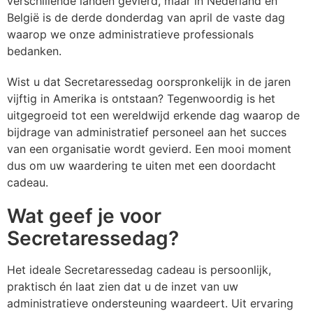
verschillende landen gevierd, maar in Nederland en
VR
P
P
P
P
V
Z
S
België is de derde donderdag van april de vaste dag
waarop we onze administratieve professionals
W
Pe
P
Pl
R
Z
Z
S
bedanken.
Ri
P
S
R
Z
S
Wist u dat Secretaressedag oorspronkelijk in de jaren
vijftig in Amerika is ontstaan? Tegenwoordig is het
R
R
S
S
Ve
uitgegroeid tot een wereldwijd erkende dag waarop de
bijdrage van administratief personeel aan het succes
S
V
T
S
V
van een organisatie wordt gevierd. Een mooi moment
dus om uw waardering te uiten met een doordacht
S
V
T
S
W
cadeau.
Wat geef je voor
Tu
V
W
S
W
Secretaressedag?
W
Z
T
Z
Het ideale Secretaressedag cadeau is persoonlijk,
W
Z
T
praktisch én laat zien dat u de inzet van uw
administratieve ondersteuning waardeert. Uit ervaring