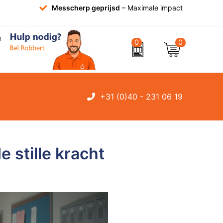
Messcherp geprijsd
– Maximale impact
0
0
+31 (0)40 - 231 06 19
 stille kracht