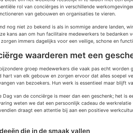
ntiële rol van conciërges in verschillende werkomgevinge
unctioneren van gebouwen en organisaties te vieren.
 nog niet zo bekend is als in sommige andere landen, wint
eze kans aan om hun facilitaire medewerkers te bedanken v
s zorgen immers dagelijks voor een veilige, schone en func
iërge waarderen met een gesch
 bijzondere groep medewerkers die vaak pas echt worden g
d hart van elk gebouw en zorgen ervoor dat alles soepel ve
tvangen van bezoekers. Hun werk is essentieel maar blijft 
 Dag van de conciërge is meer dan een geschenk; het is e
varing weten we dat een persoonlijk cadeau de werkrelatie 
endien draagt een attentie bij aan een positieve werkcult
deeën die in de smaak vallen