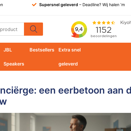
en
Supersnel geleverd
– Deadline? Wij halen ’m
JBL
Bestsellers
Extra snel
Speakers
geleverd
nciërge: een eerbetoon aan de
uw