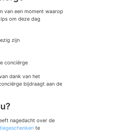
ren van een moment waarop
 tips om deze dag
ezig zijn
de conciërge
van dank van het
onciërge bijdraagt aan de
au?
eeft nagedacht over de
atiegeschenken
te