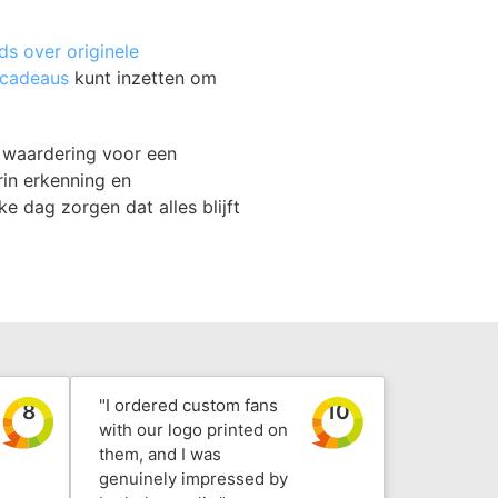
ds over originele
scadeaus
kunt inzetten om
n waardering voor een
rin erkenning en
e dag zorgen dat alles blijft
"I ordered custom fans
8
10
with our logo printed on
them, and I was
genuinely impressed by