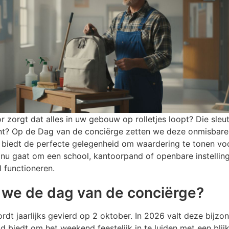
r zorgt dat alles in uw gebouw op rolletjes loopt? Die sle
unt? Op de Dag van de conciërge zetten we deze onmisbare
 biedt de perfecte gelegenheid om waardering te tonen vo
 nu gaat om een school, kantoorpand of openbare instellin
 functioneren.
 we de dag van de conciërge?
t jaarlijks gevierd op 2 oktober. In 2026 valt deze bijzo
 biedt om het weekend feestelijk in te luiden met een bli