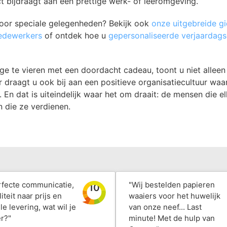
t bijdraagt aan een prettige werk- of leeromgeving.
oor speciale gelegenheden? Bekijk ook
onze uitgebreide gi
edewerkers
of ontdek hoe u
gepersonaliseerde verjaardag
e te vieren met een doordacht cadeau, toont u niet allee
 draagt u ook bij aan een positieve organisatiecultuur waa
En dat is uiteindelijk waar het om draait: de mensen die elk
 die ze verdienen.
rfecte communicatie,
"Wij bestelden papieren
10
iteit naar prijs en
waaiers voor het huwelijk
le levering, wat wil je
van onze neef... Last
r?"
minute! Met de hulp van