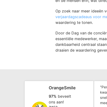
en de mensen erin, wat direc
Op zoek naar meer ideeën v
verjaardagscadeaus voor m
waardering te tonen.
Door de Dag van de conciërg
essentiële medewerker, maar
dankbaarheid centraal staan. 
draaien de waardering geven
"Pe
OrangeSmile
kwal
97%
beveelt
snel
ons aan!
mee
9.4