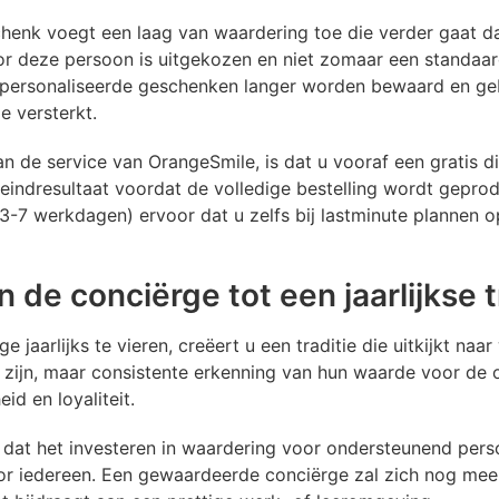
enk voegt een laag van waardering toe die verder gaat dan 
or deze persoon is uitgekozen en niet zomaar een standaar
 gepersonaliseerde geschenken langer worden bewaard en geb
e versterkt.
an de service van OrangeSmile, is dat u vooraf een gratis d
 eindresultaat voordat de volledige bestelling wordt gepro
 3-7 werkdagen) ervoor dat u zelfs bij lastminute plannen o
de conciërge tot een jaarlijkse t
jaarlijks te vieren, creëert u een traditie die uitkijkt naar
 zijn, maar consistente erkenning van hun waarde voor de o
id en loyaliteit.
 dat het investeren in waardering voor ondersteunend perso
or iedereen. Een gewaardeerde conciërge zal zich nog mee