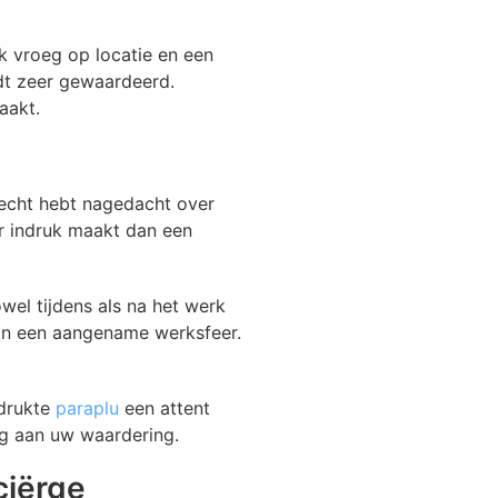
ak vroeg op locatie en een
rdt zeer gewaardeerd.
aakt.
 echt hebt nagedacht over
r indruk maakt dan een
wel tijdens als na het werk
aan een aangename werksfeer.
edrukte
paraplu
een attent
ng aan uw waardering.
ciërge