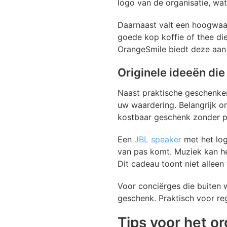
logo van de organisatie, wa
Daarnaast valt een hoogwa
goede kop koffie of thee di
OrangeSmile biedt deze aan 
Originele ideeën die
Naast praktische geschenken 
uw waardering. Belangrijk 
kostbaar geschenk zonder pe
Een
JBL speaker
met het log
van pas komt. Muziek kan he
Dit cadeau toont niet alleen
Voor conciërges die buiten
geschenk. Praktisch voor reg
Tips voor het o