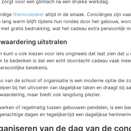
t zorgt voor een glimlach na een drukke werkdag.
ardige
thermosbeker
altijd in de smaak. Conciërges zijn va
e lang warm blijft tijdens hun rondes door het gebouw, wo
met gratis bedrukking, wat het cadeau extra persoonlijk m
 waardering uitstralen
kunt u ook kiezen voor iets origineels dat laat zien dat u
om te bedenken is dat een echt doordacht cadeau vaak mee
rsoonlijke betekenis.
o van de school of organisatie is een moderne optie die zo
lpen bij het uitvoeren van dagelijkse taken en draagt bij 
 waardering, maar biedt ook langdurig plezier.
 werken of regelmatig tussen gebouwen pendelen, is een b
enachtige dagen en tegelijkertijd een dagelijkse herinneri
rganiseren van de dag van de con