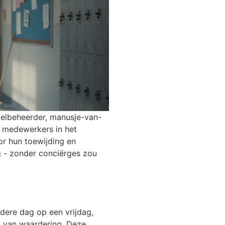
utelbeheerder, manusje-van-
 medewerkers in het
or hun toewijding en
g - zonder conciërges zou
ndere dag op een vrijdag,
jk van waardering. Deze