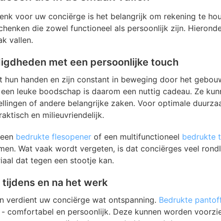
henk voor uw conciërge is het belangrijk om rekening te ho
enken die zowel functioneel als persoonlijk zijn. Hieronde
k vallen.
igdheden met een persoonlijke touch
 hun handen en zijn constant in beweging door het gebou
een leuke boodschap is daarom een nuttig cadeau. Ze kunn
ellingen of andere belangrijke zaken. Voor optimale duurz
aktisch en milieuvriendelijk.
 een
bedrukte flesopener
of een multifunctioneel
bedrukte 
n. Wat vaak wordt vergeten, is dat conciërges veel rondl
al dat tegen een stootje kan.
 tijdens en na het werk
n verdient uw conciërge wat ontspanning.
Bedrukte pantoff
- comfortabel en persoonlijk. Deze kunnen worden voorzien