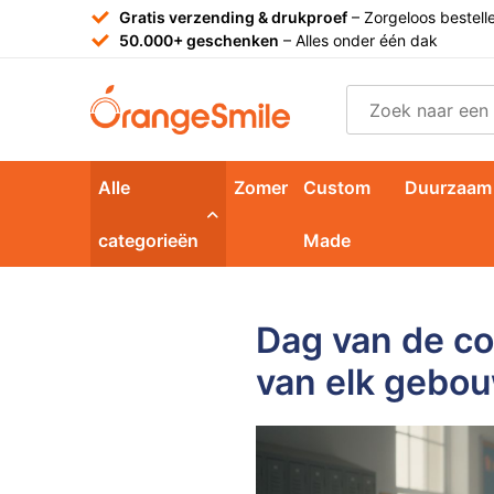
Gratis verzending & drukproef
– Zorgeloos bestell
50.000+ geschenken
– Alles onder één dak
Alle
Zomer
Custom
Duurzaam
categorieën
Made
Dag van de co
van elk gebo