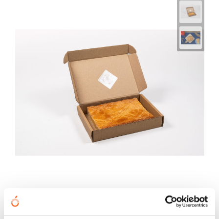
Brievenbus Boterkoek ½