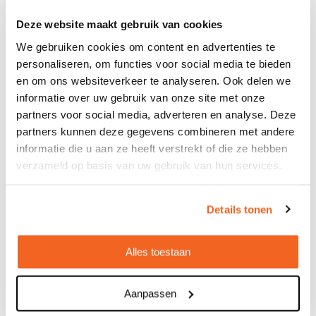
€ 8,32
vanaf
Deze website maakt gebruik van cookies
Bedrukt geleverd in: 5 werkdag(en)
Onbedrukt geleverd in: 3 werkdag(en)
We gebruiken cookies om content en advertenties te
personaliseren, om functies voor social media te bieden
Bekijken
en om ons websiteverkeer te analyseren. Ook delen we
informatie over uw gebruik van onze site met onze
partners voor social media, adverteren en analyse. Deze
partners kunnen deze gegevens combineren met andere
informatie die u aan ze heeft verstrekt of die ze hebben
verzameld op basis van uw gebruik van hun services.
Details tonen
Alles toestaan
Aanpassen