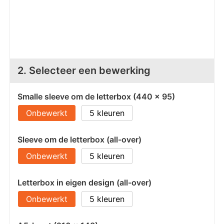
Z
T
Z
Tr
W
2. Selecteer een bewerking
Smalle sleeve om de letterbox (440 x 95)
Onbewerkt
5
Sleeve om de letterbox (all-over)
Onbewerkt
5
Letterbox in eigen design (all-over)
Onbewerkt
5